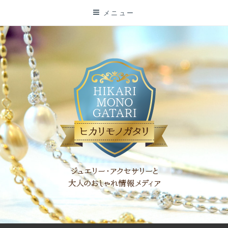
コ
メニュー
ン
テ
ン
ツ
に
ス
キ
ッ
プ
「ヒカリモノガタリ」は、ジュエリー・アクセサリーを愛し、コ
ーディネイトを楽しむ大人世代のためのWEBメディアです。 お
役立ち情報やコラムで大人のおしゃれを応援します。