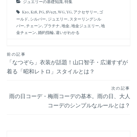
ジュエリーの基礎知識
,
特集
K10
,
K18
,
PG
,
SV925
,
WG
,
YG
,
アクセサリー
,
ゴ
ールド
,
シルバー
,
ジュエリー
,
スターリングシル
バー
,
チェーン
,
プラチナ
,
地金
,
地金ジュエリー
,
地
金チェーン
,
婚約指輪
,
違いがわかる
投
前の記事
「なつぞら」衣装が話題！山口智子・広瀬すずが
稿
ナ
着る「昭和レトロ」スタイルとは？
ビ
ゲ
次の記事
ー
雨の日コーデ・梅雨コーデの基本。雨の日、大人
シ
コーデのシンプルなルールとは？
ョ
ン