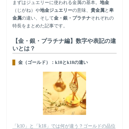
まずはジュエリーに使われる金属の基本。
地金
（じがね）や
地金ジュエリー
の意味、
貴金属
と
卑
金属
の違い、そして
金・銀・プラチナ
それぞれの
特長をまとめた記事です。
【金・銀・プラチナ編】数字や表記の違
いとは？
金（ゴールド）：k10とk18の違い
「k10」と「k18」では何が違う？ゴールドの品位