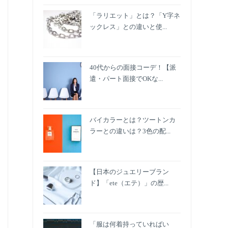
「ラリエット」とは？「Y字ネ
ックレス」との違いと使...
40代からの面接コーデ！【派
遣・パート面接でOKな...
バイカラーとは？ツートンカ
ラーとの違いは？3色の配...
【日本のジュエリーブラン
ド】「ete（エテ）」の歴...
「服は何着持っていればい