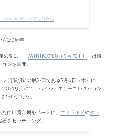
ial_mikimoto)がシェアした投稿
ら130周年。
3年の夏に、「
MIKIMOTO（ミキモト）
」は海
ションを展開。
クション開催期間の最終日である7月6日（木）に、
MOTOパリ店にて、ハイジュエリーコレクション
目を行いました。
った白い貴金属をベースに、
エメラルド
や
タン
宝石をセッティング。