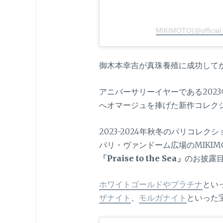
MIKIMOTO(@offic
御木本幸吉が真珠養殖に成功してか
アニバーサリーイヤーである202
へオマージュを捧げた新作コレク
2023-2024年秋冬のパリコレ
パリ・ヴァンドーム広場のMIKI
「Praise to the Sea」
のお披露
ホワイトゴールドやプラチナ
とい
ザナイト
、
モルガナイト
といった