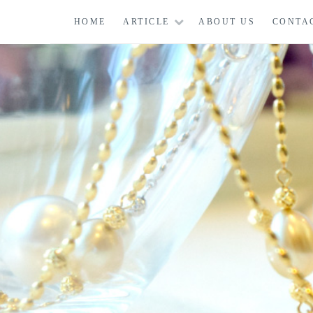
コ
HOME
ARTICLE
ABOUT US
CONTA
ン
テ
ン
ツ
に
ス
キ
ッ
プ