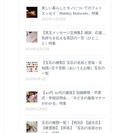
美しい暮らしとモノについてのフォト
エッセイ「Shining Moments」特集
2021年12月28日
【英文メッセージ文例集】感謝、応援…
気持ちを伝える英語の一言（ひとこ
と）特集
2021年12月17日
【宝石の種類】宝石の名前と意味・豆
知識─五十音順（あいうえお順）宝石の
一覧
2021年4月5日
【40代･50代の服装】冠婚葬祭・卒業
式・学校説明会…「今どきの服装マナー
がわかる」特集
2019年12月6日
宝石の種類一覧！【色別】【誕生石】
【硬度順】【和名】「宝石の名前がわ