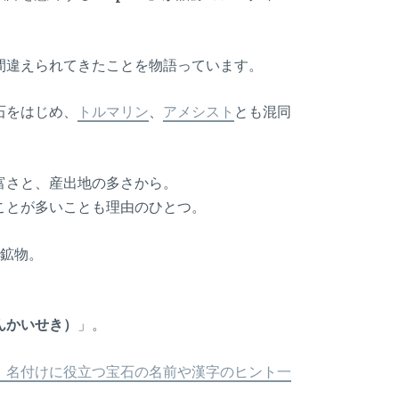
間違えられてきたことを物語っています。
石をはじめ、
トルマリン
、
アメシスト
とも混同
富さと、産出地の多さから。
ことが多いことも理由のひとつ。
塩鉱物。
んかいせき）
」。
！名付けに役立つ宝石の名前や漢字のヒント一