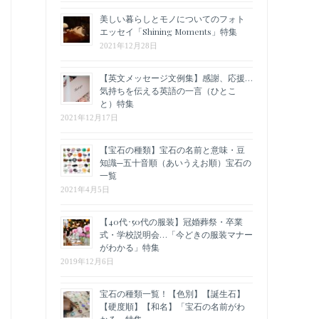
美しい暮らしとモノについてのフォト
エッセイ「Shining Moments」特集
2021年12月28日
【英文メッセージ文例集】感謝、応援…
気持ちを伝える英語の一言（ひとこ
と）特集
2021年12月17日
【宝石の種類】宝石の名前と意味・豆
知識─五十音順（あいうえお順）宝石の
一覧
2021年4月5日
【40代･50代の服装】冠婚葬祭・卒業
式・学校説明会…「今どきの服装マナー
がわかる」特集
2019年12月6日
宝石の種類一覧！【色別】【誕生石】
【硬度順】【和名】「宝石の名前がわ