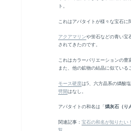
ト。
これはアパタイトが様々な宝石に
アクアマリン
や蛍石などの青い宝
されてきたのです。
これはカラーバリエーションの豊
また、他の鉱物の結晶に似ている
モース硬度
は5、六方晶系の燐酸
劈開
はなし。
アパタイトの和名は「
燐灰石（り
関連記事：
宝石の和名が知りたい
覧