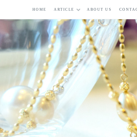
コ
HOME
ARTICLE
ABOUT US
CONTA
ン
テ
ン
ツ
に
ス
キ
ッ
プ