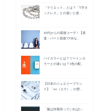
「ラリエット」とは？「Y字ネ
ックレス」との違いと使...
40代からの面接コーデ！【派
遣・パート面接でOKな...
バイカラーとは？ツートンカ
ラーとの違いは？3色の配...
【日本のジュエリーブラン
ド】「ete（エテ）」の歴...
「服は何着持っていればい