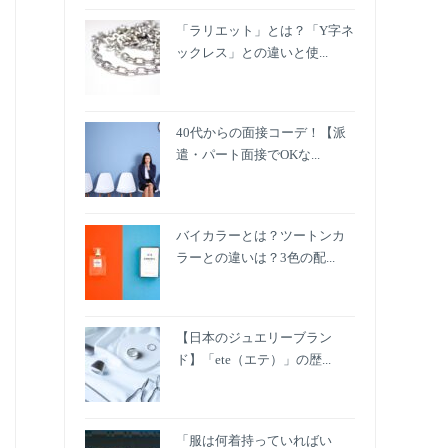
「ラリエット」とは？「Y字ネ
ックレス」との違いと使...
40代からの面接コーデ！【派
遣・パート面接でOKな...
バイカラーとは？ツートンカ
ラーとの違いは？3色の配...
【日本のジュエリーブラン
ド】「ete（エテ）」の歴...
「服は何着持っていればい