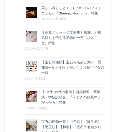
美しい暮らしとモノについてのフォト
エッセイ「Shining Moments」特集
2021年12月28日
【英文メッセージ文例集】感謝、応援…
気持ちを伝える英語の一言（ひとこ
と）特集
2021年12月17日
【宝石の種類】宝石の名前と意味・豆
知識─五十音順（あいうえお順）宝石の
一覧
2021年4月5日
【40代･50代の服装】冠婚葬祭・卒業
式・学校説明会…「今どきの服装マナー
がわかる」特集
2019年12月6日
宝石の種類一覧！【色別】【誕生石】
【硬度順】【和名】「宝石の名前がわ