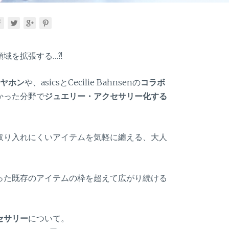
域を拡張する…⁈
ヤホン
や、asicsとCecilie Bahnsenの
コラボ
かった分野で
ジュエリー・アクセサリー化する
取り入れにくいアイテムを気軽に纏える、大人
った既存のアイテムの枠を超えて広がり続ける
セサリー
について。