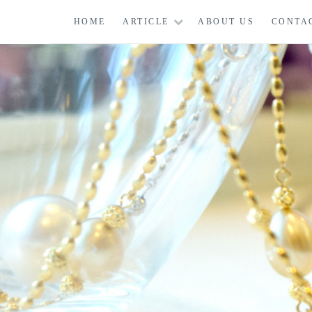
コ
HOME
ARTICLE
ABOUT US
CONTA
ン
テ
ン
ツ
に
ス
キ
ッ
プ