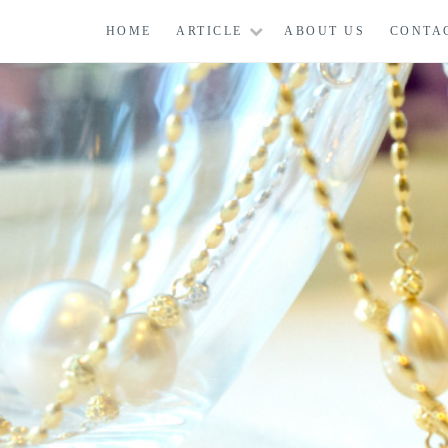
コ
HOME
ARTICLE
ABOUT US
CONTA
ン
テ
ン
ツ
に
ス
キ
ッ
プ