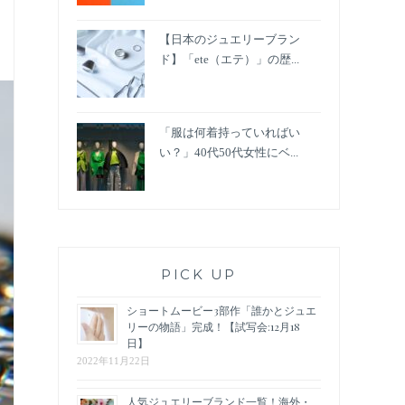
【日本のジュエリーブラン
ド】「ete（エテ）」の歴...
「服は何着持っていればい
い？」40代50代女性にベ...
PICK UP
ショートムービー3部作「誰かとジュエ
リーの物語」完成！【試写会:12月18
日】
2022年11月22日
人気ジュエリーブランド一覧！海外・