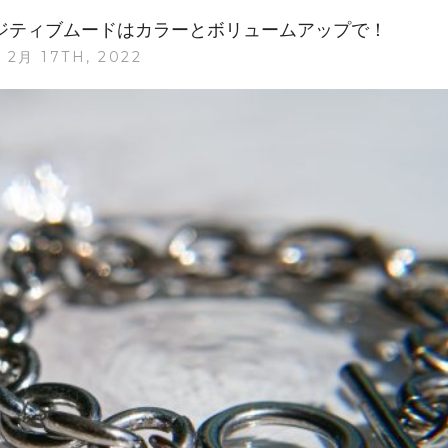
リ
】ポジティブムードはカラーとボリュームアップで！
ー・
 2月 17TH, 2022
ア
ク
セ
サ
リ
ー。
パ
ー
ル
×
イ
ヤ
ホ
ン、
ス
ニ
ー
カ