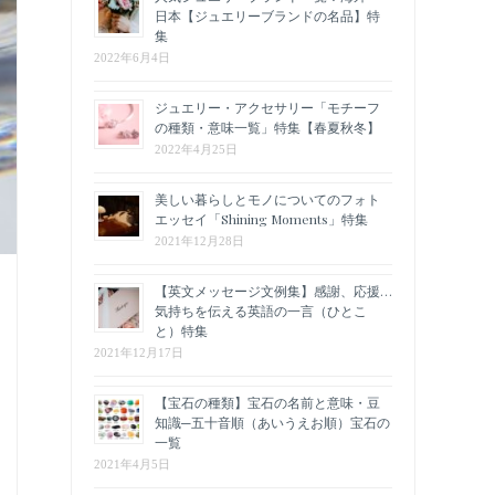
日本【ジュエリーブランドの名品】特
集
2022年6月4日
ジュエリー・アクセサリー「モチーフ
の種類・意味一覧」特集【春夏秋冬】
2022年4月25日
美しい暮らしとモノについてのフォト
エッセイ「Shining Moments」特集
2021年12月28日
【英文メッセージ文例集】感謝、応援…
気持ちを伝える英語の一言（ひとこ
と）特集
2021年12月17日
【宝石の種類】宝石の名前と意味・豆
知識─五十音順（あいうえお順）宝石の
一覧
2021年4月5日