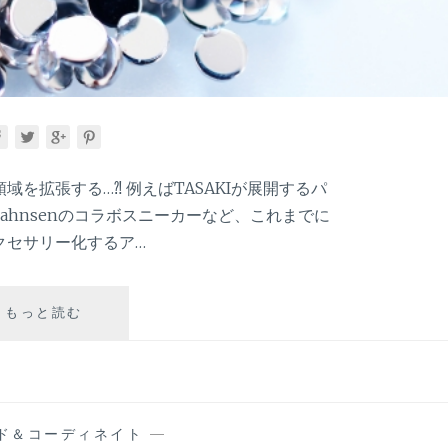
を拡張する…⁈ 例えばTASAKIが展開するパ
ie Bahnsenのコラボスニーカーなど、これまでに
クセサリー化するア…
拡
もっと読む
張
す
る
ジ
ュ
ド＆コーディネイト
—
エ