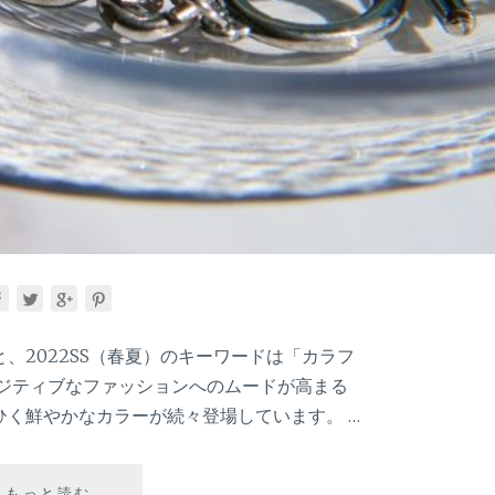
ー
な
ど
の
進
化
系
ジ
ュ
エ
リ
ー
と
は？
、2022SS（春夏）のキーワードは「カラフ
ポジティブなファッションへのムードが高まる
く鮮やかなカラーが続々登場しています。 …
【2022SS
もっと読む