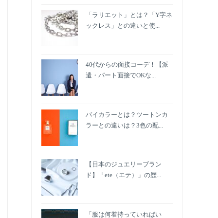
「ラリエット」とは？「Y字ネ
ックレス」との違いと使...
40代からの面接コーデ！【派
遣・パート面接でOKな...
バイカラーとは？ツートンカ
ラーとの違いは？3色の配...
【日本のジュエリーブラン
ド】「ete（エテ）」の歴...
「服は何着持っていればい