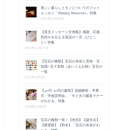
美しい暮らしとモノについてのフォト
エッセイ「Shining Moments」特集
2021年12月28日
【英文メッセージ文例集】感謝、応援…
気持ちを伝える英語の一言（ひとこ
と）特集
2021年12月17日
【宝石の種類】宝石の名前と意味・豆
知識─五十音順（あいうえお順）宝石の
一覧
2021年4月5日
【40代･50代の服装】冠婚葬祭・卒業
式・学校説明会…「今どきの服装マナー
がわかる」特集
2019年12月6日
宝石の種類一覧！【色別】【誕生石】
【硬度順】【和名】「宝石の名前がわ