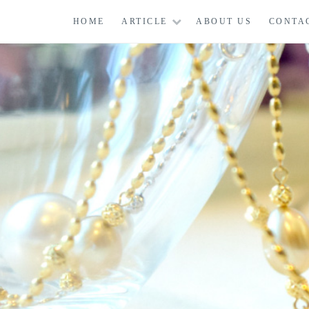
コ
HOME
ARTICLE
ABOUT US
CONTA
ン
テ
ン
ツ
に
ス
キ
ッ
プ