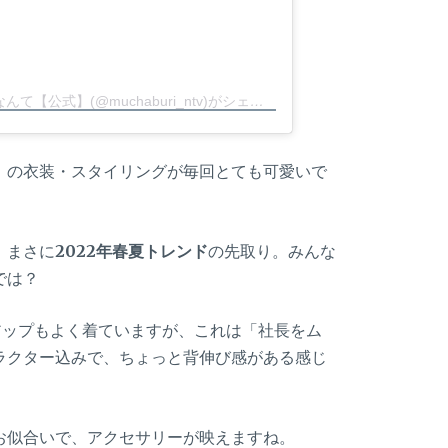
ムチャブリ！ わたしが社長になるなんて【公式】(@muchaburi_ntv)がシェアした投稿
）の衣装・スタイリングが毎回とても可愛いで
、まさに
2022年春夏トレンド
の先取り。みんな
では？
アップもよく着ていますが、これは「社長をム
ラクター込みで、ちょっと背伸び感がある感じ
お似合いで、アクセサリーが映えますね。