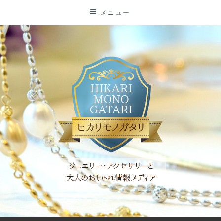
コ
メニュー
ン
テ
ン
ツ
に
ス
キ
ッ
プ
「ヒカリモノガタリ」は、ジュエリー・アクセサリーを愛し、コ
ーディネイトを楽しむ大人世代のためのWEBメディアです。 お
役立ち情報やコラムで大人のおしゃれを応援します。