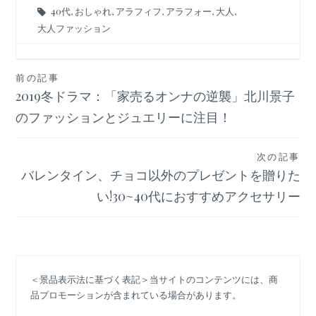
40代
,
おしゃれ
,
アラフィフ
,
アラフォー
,
大人
,
大人ファッション
投
前の記事
2019冬ドラマ：「家売るオンナの逆襲」北川景子
稿
ナ
のファッションとジュエリーに注目！
ビ
ゲ
次の記事
ー
バレンタイン、チョコ以外のプレゼントを贈りた
シ
い!30~40代におすすめアクセサリー
ョ
ン
＜景品表示法に基づく表記＞当サイトのコンテンツには、商
品プロモーションが含まれている場合があります。