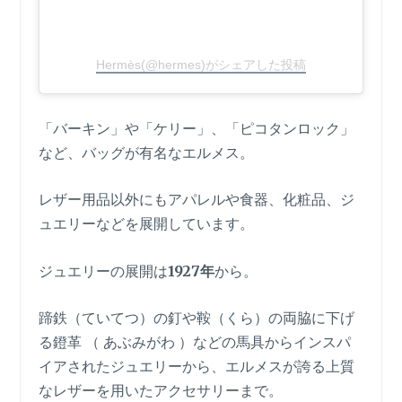
Hermès(@hermes)がシェアした投稿
「バーキン」や「ケリー」、「ピコタンロック」
など、バッグが有名なエルメス。
レザー用品以外にもアパレルや食器、化粧品、ジ
ュエリーなどを展開しています。
ジュエリーの展開は
1927年
から。
蹄鉄（ていてつ）の釘や鞍（くら）の両脇に下げ
る鐙革 （ あぶみがわ ）などの馬具からインスパ
イアされたジュエリーから、エルメスが誇る上質
なレザーを用いたアクセサリーまで。