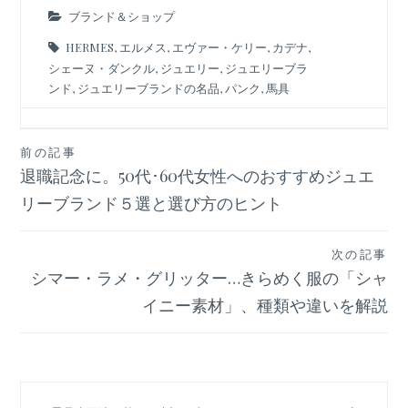
ブランド＆ショップ
HERMES
,
エルメス
,
エヴァー・ケリー
,
カデナ
,
シェーヌ・ダンクル
,
ジュエリー
,
ジュエリーブラ
ンド
,
ジュエリーブランドの名品
,
パンク
,
馬具
投
前の記事
退職記念に。50代･60代女性へのおすすめジュエ
稿
ナ
リーブランド５選と選び方のヒント
ビ
ゲ
次の記事
ー
シマー・ラメ・グリッター…きらめく服の「シャ
シ
イニー素材」、種類や違いを解説
ョ
ン