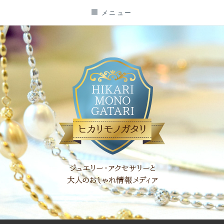
コ
メニュー
ン
テ
ン
ツ
に
ス
キ
ッ
プ
「ヒカリモノガタリ」は、ジュエリー・アクセサリーを愛し、コ
ーディネイトを楽しむ大人世代のためのWEBメディアです。 お
役立ち情報やコラムで大人のおしゃれを応援します。