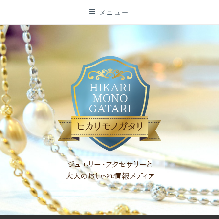
コ
メニュー
ン
テ
ン
ツ
に
ス
キ
ッ
プ
「ヒカリモノガタリ」は、ジュエリー・アクセサリーを愛し、コ
ーディネイトを楽しむ大人世代のためのWEBメディアです。 お
役立ち情報やコラムで大人のおしゃれを応援します。