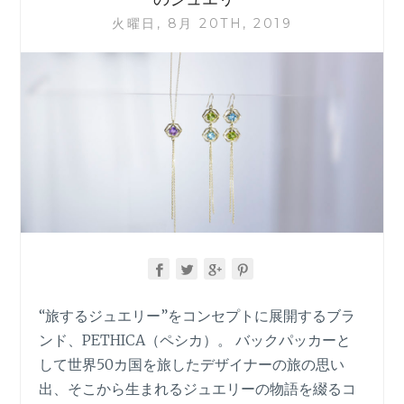
オ
火曜日, 8月 20TH, 2019
ニ
キ
ス：
意
味
と
誕
生
月、
縞
目
が
美
し
い
“旅するジュエリー”をコンセプトに展開するブラ
カ
ンド、PETHICA（ペシカ）。 バックパッカーと
メ
オ
して世界50カ国を旅したデザイナーの旅の思い
の
出、そこから生まれるジュエリーの物語を綴るコ
素