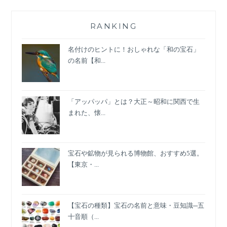
ッ
ト
の
RANKING
ジ
ュ
名付けのヒントに！おしゃれな「和の宝石」
エ
の名前【和...
リ
ー
「アッパッパ」とは？大正～昭和に関西で生
まれた、懐...
宝石や鉱物が見られる博物館、おすすめ5選。
【東京・...
【宝石の種類】宝石の名前と意味・豆知識─五
十音順（...