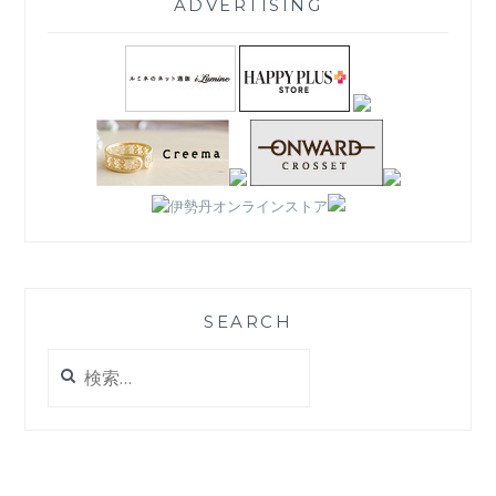
ADVERTISING
SEARCH
検
索: