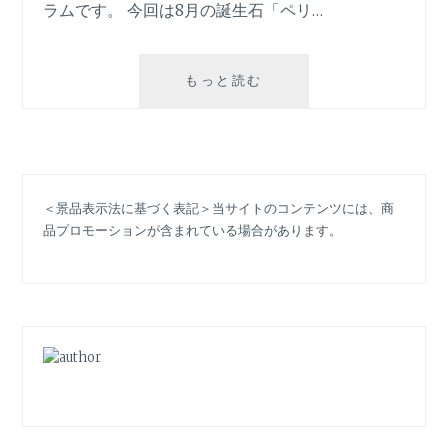
ラムです。 今回は8月の誕生石「ペリ…
材
【旅
もっと読む
す
る
ジ
ュ
エ
＜景品表示法に基づく表記＞当サイトのコンテンツには、商
リ
品プロモーションが含まれている場合があります。
ー】
8
月
の
誕
生
石・
ペ
リ
ド