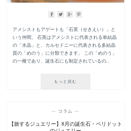
さ
れ
た
赤
アメシストもアゲートも「石英（せきえい）」と
い
いう仲間。 石英はアメシストに代表される単結晶
ス
ピ
の「水晶」と、カルセドニーに代表される多結晶
ネ
質の「めのう」に分類できます。 この「めのう」
ル
の一種であり、誕生石にも制定されているの…
【宝
もっと読む
石
の
種
類】
—
コラム
—
サ
ー
【旅するジュエリー】8月の誕生石・ペリドット
ド
のジュエリー