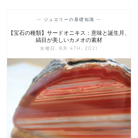
の
種
類】
—
ジュエリーの基礎知識
—
ス
ピ
【宝石の種類】サードオニキス：意味と誕生月、
ネ
縞目が美しいカメオの素材
ル：
水曜日, 8月 4TH, 2021
意
味
と
和
名、
誕
生
月。
ル
ビ
ー
と
混
同