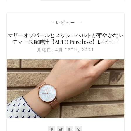
デ
ィ
ー
—
レビュー
—
ス
腕
マザーオブパールとメッシュベルトが華やかなレ
時
ディース腕時計【ALTO Pure love】レビュー
計
月曜日, 4月 12TH, 2021
ブ
ラ
ン
ド
「ALTO（ア
ル
ト）」
と
は？
開
発
者
に