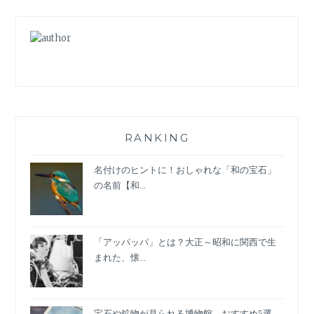
シ
ュ
ベ
ル
ト
が
華
や
か
RANKING
な
レ
名付けのヒントに！おしゃれな「和の宝石」
デ
の名前【和...
ィ
ー
ス
「アッパッパ」とは？大正～昭和に関西で生
腕
まれた、懐...
時
計
【ALTO
PURE
宝石や鉱物が見られる博物館、おすすめ5選。