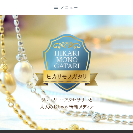
コ
メニュー
ン
テ
ン
ツ
に
ス
キ
ッ
プ
「ヒカリモノガタリ」は、ジュエリー・アクセサリーを愛し、コ
ーディネイトを楽しむ大人世代のためのWEBメディアです。 お
役立ち情報やコラムで大人のおしゃれを応援します。