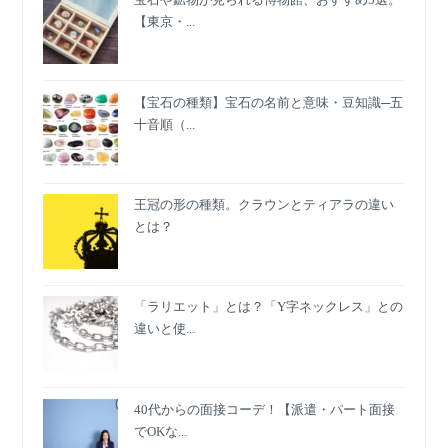
LOVE】
【東京・...
レ
ビ
ュ
ー
【宝石の種類】宝石の名前と意味・豆知識─五
十音順（...
王冠の形の種類。クラウンとティアラの違い
とは？
「ラリエット」とは？「Y字ネックレス」との
違いと使...
40代からの面接コーデ！【派遣・パート面接
でOKな...