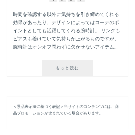
イ
ン
時間を確認する以外に気持ちを引き締めてくれる
タ
効果があったり、デザインによってはコーデのポ
ビ
ュ
イントとしても活躍してくれる腕時計。 リングも
ー！
ピアスも着けていて気持ちが上がるものですが、
【ALTO
腕時計はオンオフ問わずに欠かせないアイテム…
PURE
LOVE】
マ
もっと読む
ザ
ー
オ
ブ
パ
＜景品表示法に基づく表記＞当サイトのコンテンツには、商
ー
品プロモーションが含まれている場合があります。
ル
と
メ
ッ