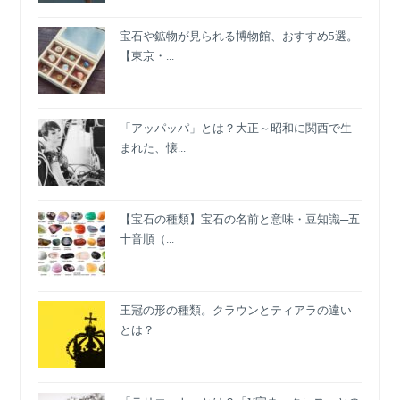
身
宝石や鉱物が見られる博物館、おすすめ5選。
大
【東京・...
の
衣
装
「アッパッパ」とは？大正～昭和に関西で生
まれた、懐...
【宝石の種類】宝石の名前と意味・豆知識─五
十音順（...
王冠の形の種類。クラウンとティアラの違い
とは？