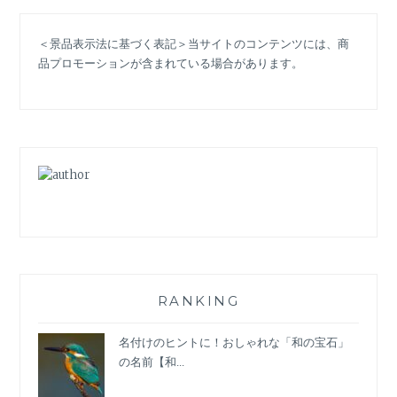
マ
「SILENT(サ
＜景品表示法に基づく表記＞当サイトのコンテンツには、商
イ
品プロモーションが含まれている場合があります。
レ
ン
ト)」
衣
装：
紬
（川
口
春
奈）
の
切
な
RANKING
い
想
名付けのヒントに！おしゃれな「和の宝石」
い
の名前【和...
と
等