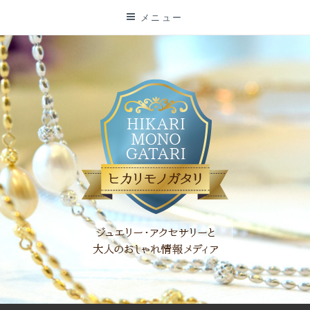
コ
メニュー
ン
テ
ン
ツ
に
ス
キ
ッ
プ
「ヒカリモノガタリ」は、ジュエリー・アクセサリーを愛し、コ
ーディネイトを楽しむ大人世代のためのWEBメディアです。 お
役立ち情報やコラムで大人のおしゃれを応援します。