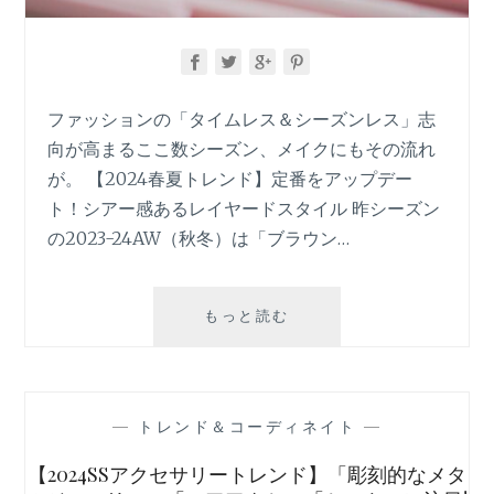
を
ア
ッ
プ
デ
ファッションの「タイムレス＆シーズンレス」志
ー
向が高まるここ数シーズン、メイクにもその流れ
ト
す
が。 【2024春夏トレンド】定番をアップデー
る
ト！シアー感あるレイヤードスタイル 昨シーズン
5
の2023-24AW（秋冬）は「ブラウン…
つ
の
キ
2024SS（春
もっと読む
ー
夏）
ワ
メ
ー
イ
ド
ク
—
トレンド＆コーディネイト
—
ト
レ
【2024SSアクセサリートレンド】「彫刻的なメタ
ン