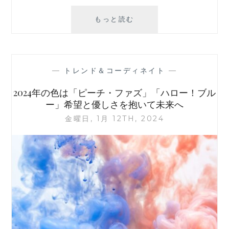
2024
もっと読む
年
の
干
支
—
トレンド＆コーディネイト
—
は
辰！
2024年の色は「ピーチ・ファズ」「ハロー！ブル
龍
ー」希望と優しさを抱いて未来へ
モ
金曜日, 1月 12TH, 2024
チ
ー
フ
の
意
味
と
龍
（ド
ラ