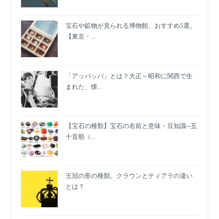
抱
い
宝石や鉱物が見られる博物館、おすすめ5選。
て
【東京・...
未
来
へ
「アッパッパ」とは？大正～昭和に関西で生
まれた、懐...
【宝石の種類】宝石の名前と意味・豆知識─五
十音順（...
王冠の形の種類。クラウンとティアラの違い
とは？