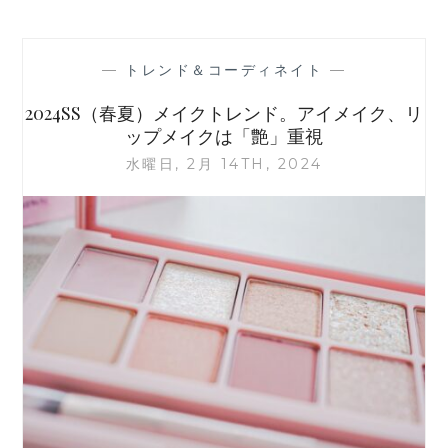
春
夏
は
—
トレンド＆コーディネイト
—
ア
ン
2024SS（春夏）メイクトレンド。アイメイク、リ
サ
ップメイクは「艶」重視
ン
水曜日, 2月 14TH, 2024
ブ
ル・
ツ
イ
ン
ニ
ッ
ト
に
注
目!
定
番