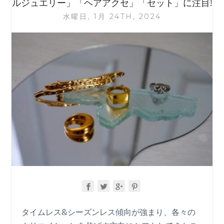
ルジュエリー」「ヘアアクセ」「セット」に注目!
ド。
水曜日, 1月 24TH, 2024
ア
イ
メ
イ
ク、
リ
ッ
プ
メ
イ
ク
は
「艶」
重
視
タイムレス&シーズンレス傾向が強まり、各々の