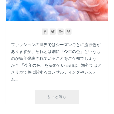
ゴ
ン）
ジ
ュ
エ
リ
ー
2
ファッションの世界ではシーズンごとに流行色が
選
ありますが、それとは別に「今年の色」というも
のが毎年発表されていることをご存知でしょう
か？ 「今年の色」を決めているのは、海外ではア
メリカで色に関するコンサルティングやシステ
ム…
2024
もっと読む
年
の
色