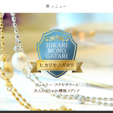
コ
メニュー
ン
テ
ン
ツ
に
ス
キ
ッ
プ
「ヒカリモノガタリ」は、ジュエリー・アクセサリーを愛し、コ
ーディネイトを楽しむ大人世代のためのWEBメディアです。 お
役立ち情報やコラムで大人のおしゃれを応援します。