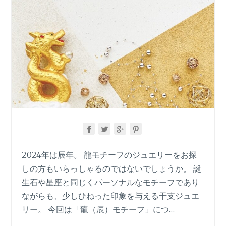
な
メ
タ
ル
ジ
ュ
エ
リ
ー」
「ヘ
ア
ア
ク
セ」
2024年は辰年。 龍モチーフのジュエリーをお探
「セ
しの方もいらっしゃるのではないでしょうか。 誕
ッ
生石や星座と同じくパーソナルなモチーフであり
ト」
ながらも、少しひねった印象を与える干支ジュエ
に
注
リー。 今回は「龍（辰）モチーフ」につ…
目!