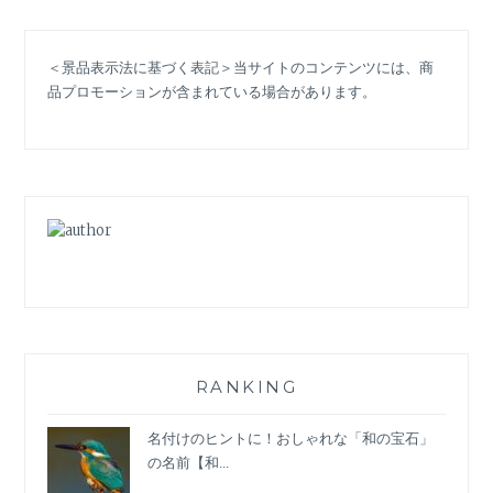
は
「ピ
＜景品表示法に基づく表記＞当サイトのコンテンツには、商
ー
品プロモーションが含まれている場合があります。
チ・
フ
ァ
ズ」
「ハ
ロ
ー！
ブ
ル
ー」
希
望
と
RANKING
優
し
名付けのヒントに！おしゃれな「和の宝石」
さ
の名前【和...
を