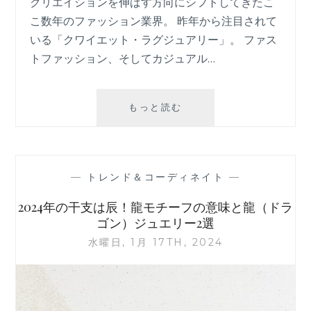
クリエイションを伸ばす方向にシフトしてきたこ
こ数年のファッション業界。 昨年から注目されて
いる「クワイエット・ラグジュアリー」。 ファス
トファッション、そしてカジュアル…
【2024SS
もっと読む
ア
ク
セ
サ
—
トレンド＆コーディネイト
—
リ
ー
2024年の干支は辰！龍モチーフの意味と龍（ドラ
ト
ゴン）ジュエリー2選
レ
水曜日, 1月 17TH, 2024
ン
ド】
「彫
刻
的