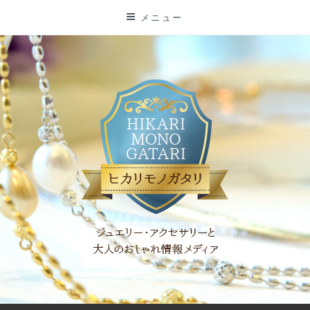
コ
メニュー
ン
テ
ン
ツ
に
ス
キ
ッ
プ
「ヒカリモノガタリ」は、ジュエリー・アクセサリーを愛し、コ
ーディネイトを楽しむ大人世代のためのWEBメディアです。 お
役立ち情報やコラムで大人のおしゃれを応援します。