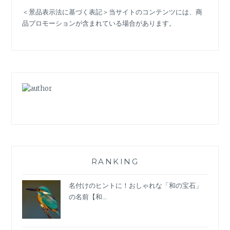
時
＜景品表示法に基づく表記＞当サイトのコンテンツには、商
間
品プロモーションが含まれている場合があります。
を
愉
し
む。
【─SHINING
MOMENTS：
18
─】
RANKING
名付けのヒントに！おしゃれな「和の宝石」
の名前【和...