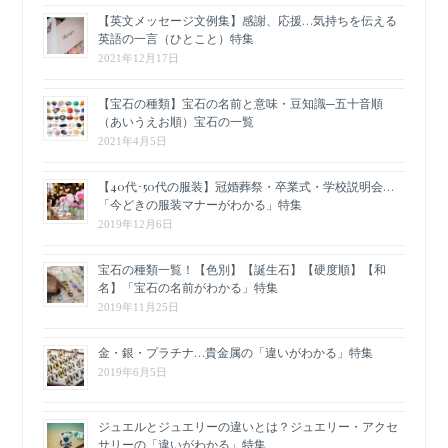
【英文メッセージ文例集】感謝、応援…気持ちを伝える
英語の一言（ひとこと）特集
2021年12月17日
【宝石の種類】宝石の名前と意味・豆知識─五十音順
（あいうえお順）宝石の一覧
2021年4月5日
【40代･50代の服装】冠婚葬祭・卒業式・学校説明会…
「今どきの服装マナーがわかる」特集
2019年12月6日
宝石の種類一覧！【色別】【誕生石】【硬度順】【和
名】「宝石の名前がわかる」特集
2019年11月25日
金・銀・プラチナ…貴金属の「違いがわかる」特集
2019年6月5日
ジュエルとジュエリーの違いとは？ジュエリー・アクセ
サリーの「違いがわかる」特集