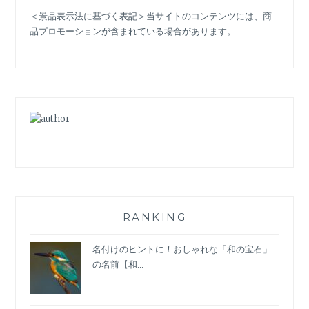
性
＜景品表示法に基づく表記＞当サイトのコンテンツには、商
に
品プロモーションが含まれている場合があります。
お
す
す
め
の
【サ
ン
ダ
ル】
は
こ
れ！
ト
RANKING
レ
ン
名付けのヒントに！おしゃれな「和の宝石」
ド
の名前【和...
＆
コ
ー