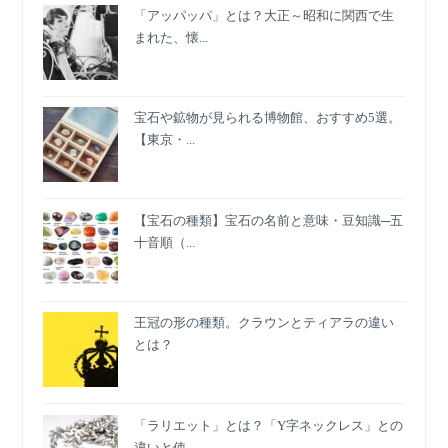
「アッパッパ」とは？大正～昭和に関西で生
デ
まれた、懐...
紹
介
宝石や鉱物が見られる博物館、おすすめ5選。
【東京・...
【宝石の種類】宝石の名前と意味・豆知識─五
十音順（...
王冠の形の種類。クラウンとティアラの違い
とは？
「ラリエット」とは？「Y字ネックレス」との
違いと使...