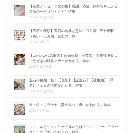
【英文メッセージ文例集】感謝、応援…気持ちを伝える
英語の一言（ひとこと）特集
2021年12月17日
【宝石の種類】宝石の名前と意味・豆知識─五十音順
（あいうえお順）宝石の一覧
2021年4月5日
【40代･50代の服装】冠婚葬祭・卒業式・学校説明会…
「今どきの服装マナーがわかる」特集
2019年12月6日
宝石の種類一覧！【色別】【誕生石】【硬度順】【和
名】「宝石の名前がわかる」特集
2019年11月25日
金・銀・プラチナ…貴金属の「違いがわかる」特集
2019年6月5日
ジュエルとジュエリーの違いとは？ジュエリー・アクセ
サリーの「違いがわかる」特集