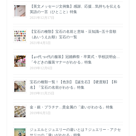
【英文メッセージ文例集】感謝、応援…気持ちを伝える
英語の一言（ひとこと）特集
2021年12月17日
【宝石の種類】宝石の名前と意味・豆知識─五十音順
（あいうえお順）宝石の一覧
2021年4月5日
【40代･50代の服装】冠婚葬祭・卒業式・学校説明会…
「今どきの服装マナーがわかる」特集
2019年12月6日
宝石の種類一覧！【色別】【誕生石】【硬度順】【和
名】「宝石の名前がわかる」特集
2019年11月25日
金・銀・プラチナ…貴金属の「違いがわかる」特集
2019年6月5日
ジュエルとジュエリーの違いとは？ジュエリー・アクセ
サリーの「違いがわかる」特集