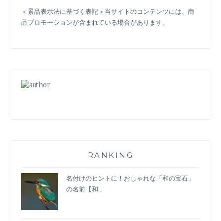
レ
＜景品表示法に基づく表記＞当サイトのコンテンツには、商
ス
品プロモーションが含まれている場合があります。
フ
ァ
ッ
シ
ョ
ン
と
は？
学
生
服
や
制
RANKING
服
も
名付けのヒントに！おしゃれな「和の宝石」
変
の名前【和...
わ
り
始