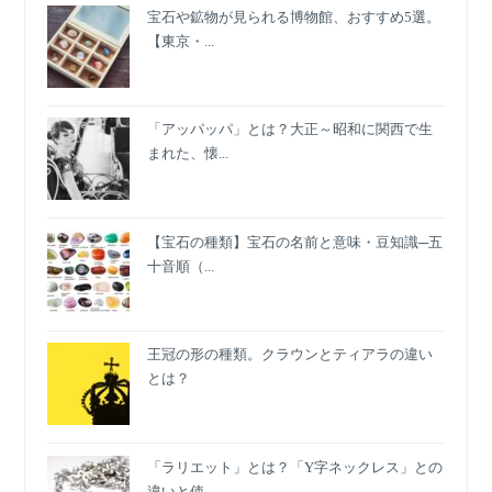
宝石や鉱物が見られる博物館、おすすめ5選。
め
【東京・...
て
い
ま
す
「アッパッパ」とは？大正～昭和に関西で生
まれた、懐...
【宝石の種類】宝石の名前と意味・豆知識─五
十音順（...
王冠の形の種類。クラウンとティアラの違い
とは？
「ラリエット」とは？「Y字ネックレス」との
違いと使...