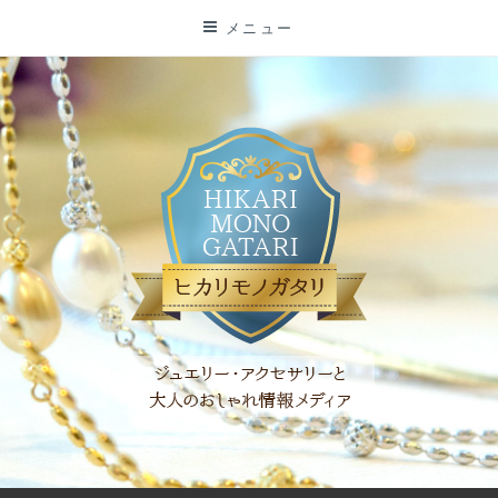
コ
メニュー
ン
テ
ン
ツ
に
ス
キ
ッ
プ
「ヒカリモノガタリ」は、ジュエリー・アクセサリーを愛し、コ
ーディネイトを楽しむ大人世代のためのWEBメディアです。 お
役立ち情報やコラムで大人のおしゃれを応援します。