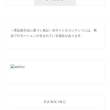
ラ
マ
「わ
た
し
＜景品表示法に基づく表記＞当サイトのコンテンツには、商
の
品プロモーションが含まれている場合があります。
お
嫁
く
ん」
衣
装：
注
目
は
波
瑠
の
キ
RANKING
ャ