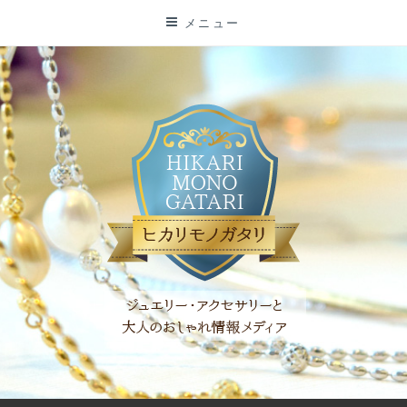
コ
メニュー
ン
テ
ン
ツ
に
ス
キ
ッ
プ
「ヒカリモノガタリ」は、ジュエリー・アクセサリーを愛し、コ
ーディネイトを楽しむ大人世代のためのWEBメディアです。 お
役立ち情報やコラムで大人のおしゃれを応援します。