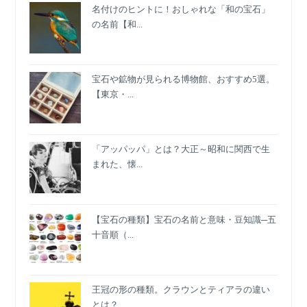
リ
名付けのヒントに！おしゃれな「和の宝石」
ア
の名前【和...
フ
ァ
ッ
宝石や鉱物が見られる博物館、おすすめ5選。
シ
【東京・...
ョ
ン…
と
部
「アッパッパ」とは？大正～昭和に関西で生
屋
まれた、懐...
着？!
【宝石の種類】宝石の名前と意味・豆知識─五
十音順（...
王冠の形の種類。クラウンとティアラの違い
とは？