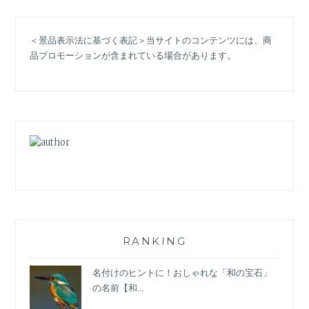
第
31
＜景品表示法に基づく表記＞当サイトのコンテンツには、商
回
品プロモーションが含まれている場合があります。
国
際
宝
飾
展
（IJT2020）
レ
ポ
ー
ト
RANKING
名付けのヒントに！おしゃれな「和の宝石」
の名前【和...