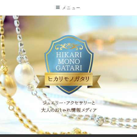
コ
メニュー
ン
テ
ン
ツ
に
ス
キ
ッ
プ
「ヒカリモノガタリ」は、ジュエリー・アクセサリーを愛し、コ
ーディネイトを楽しむ大人世代のためのWEBメディアです。 お
役立ち情報やコラムで大人のおしゃれを応援します。