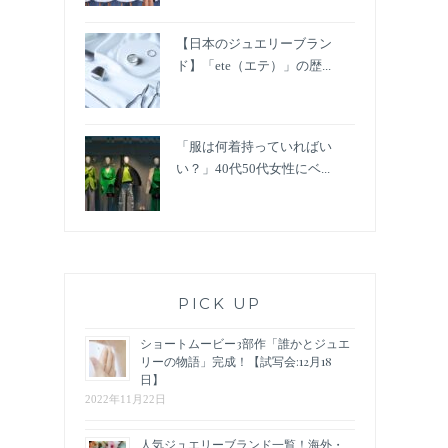
【日本のジュエリーブラン
ド】「ete（エテ）」の歴...
「服は何着持っていればい
い？」40代50代女性にベ...
PICK UP
ショートムービー3部作「誰かとジュエ
リーの物語」完成！【試写会:12月18
日】
2022年11月22日
人気ジュエリーブランド一覧！海外・