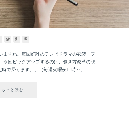
ていますね。毎回好評のテレビドラマの衣装・フ
。 今回ピックアップするのは、働き方改革の視
時で帰ります。」（毎週火曜夜10時～、…
2019
もっと読む
春
ド
ラ
マ：
「わ
た