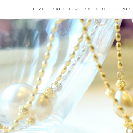
コ
HOME
ARTICLE
ABOUT US
CONTA
ン
テ
ン
ツ
に
ス
キ
ッ
プ