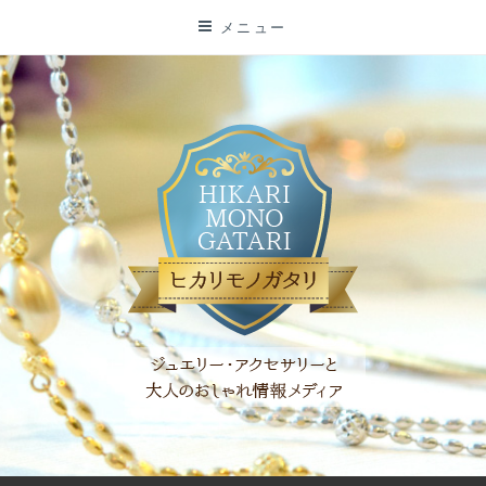
コ
メニュー
ン
テ
ン
ツ
に
ス
キ
ッ
プ
「ヒカリモノガタリ」は、ジュエリー・アクセサリーを愛し、コ
ーディネイトを楽しむ大人世代のためのWEBメディアです。 お
役立ち情報やコラムで大人のおしゃれを応援します。