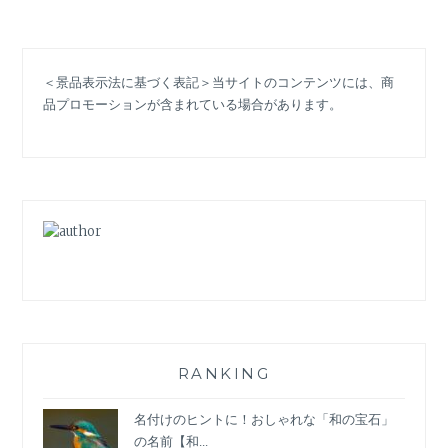
ァ
ッ
シ
＜景品表示法に基づく表記＞当サイトのコンテンツには、商
ョ
品プロモーションが含まれている場合があります。
ン・
リ
イ
マ
ジ
ン」。
サ
ス
テ
ナ
ブ
ル
フ
RANKING
ァ
ッ
名付けのヒントに！おしゃれな「和の宝石」
シ
の名前【和...