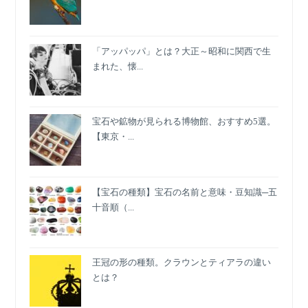
ョ
ン
の
「アッパッパ」とは？大正～昭和に関西で生
裏
まれた、懐...
側
を
学
ぶ
宝石や鉱物が見られる博物館、おすすめ5選。
旅
【東京・...
【宝石の種類】宝石の名前と意味・豆知識─五
十音順（...
王冠の形の種類。クラウンとティアラの違い
とは？