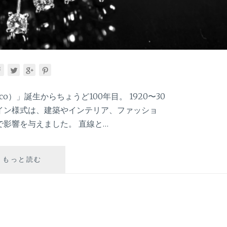
éco）」誕生からちょうど100年目。 1920〜30
イン様式は、建築やインテリア、ファッショ
影響を与えました。 直線と…
ア
もっと読む
ー
ル・
デ
コ
100
周