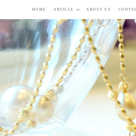
コ
HOME
ARTICLE
ABOUT US
CONTA
ン
テ
ン
ツ
に
ス
キ
ッ
プ