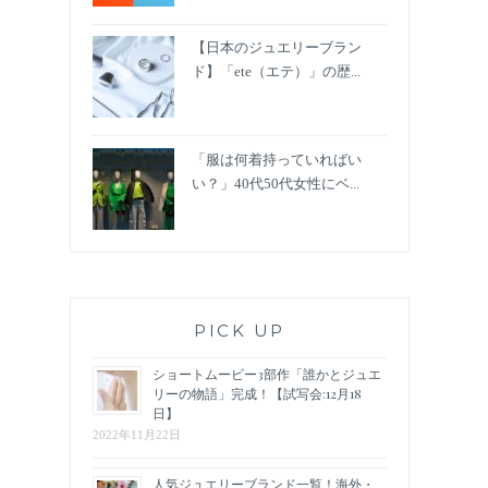
【日本のジュエリーブラン
ド】「ete（エテ）」の歴...
「服は何着持っていればい
い？」40代50代女性にベ...
PICK UP
ショートムービー3部作「誰かとジュエ
リーの物語」完成！【試写会:12月18
日】
2022年11月22日
人気ジュエリーブランド一覧！海外・