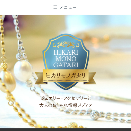
コ
メニュー
ン
テ
ン
ツ
に
ス
キ
ッ
プ
「ヒカリモノガタリ」は、ジュエリー・アクセサリーを愛し、コ
ーディネイトを楽しむ大人世代のためのWEBメディアです。 お
役立ち情報やコラムで大人のおしゃれを応援します。