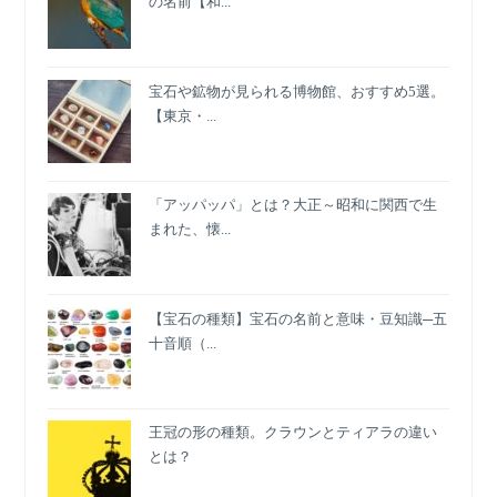
の名前【和...
モ
ガ」
時
宝石や鉱物が見られる博物館、おすすめ5選。
代
【東京・...
「アッパッパ」とは？大正～昭和に関西で生
まれた、懐...
【宝石の種類】宝石の名前と意味・豆知識─五
十音順（...
王冠の形の種類。クラウンとティアラの違い
とは？