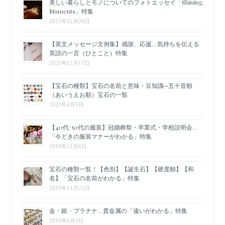
美しい暮らしとモノについてのフォトエッセイ「Shining
Moments」特集
2021年12月28日
【英文メッセージ文例集】感謝、応援…気持ちを伝える
英語の一言（ひとこと）特集
2021年12月17日
【宝石の種類】宝石の名前と意味・豆知識─五十音順
（あいうえお順）宝石の一覧
2021年4月5日
【40代･50代の服装】冠婚葬祭・卒業式・学校説明会…
「今どきの服装マナーがわかる」特集
2019年12月6日
宝石の種類一覧！【色別】【誕生石】【硬度順】【和
名】「宝石の名前がわかる」特集
2019年11月25日
金・銀・プラチナ…貴金属の「違いがわかる」特集
2019年6月5日