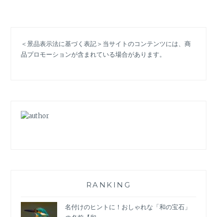
ラ
「エ
ー
ル」
＜景品表示法に基づく表記＞当サイトのコンテンツには、商
衣
品プロモーションが含まれている場合があります。
装
に
注
目！
窪
田
正
孝・
二
階
堂
ふ
み
RANKING
の
「モ
名付けのヒントに！おしゃれな「和の宝石」
ボ・