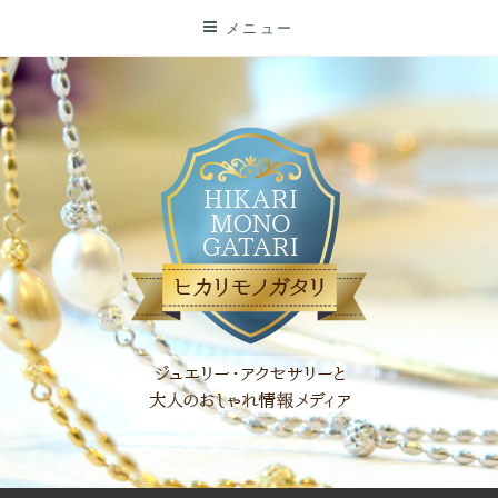
コ
メニュー
ン
テ
ン
ツ
に
ス
キ
ッ
プ
「ヒカリモノガタリ」は、ジュエリー・アクセサリーを愛し、コ
ーディネイトを楽しむ大人世代のためのWEBメディアです。 お
役立ち情報やコラムで大人のおしゃれを応援します。