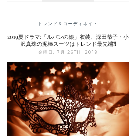
ュ
ー
ム
—
トレンド＆コーディネイト
—
ス
リ
2019夏ドラマ:「ルパンの娘」衣装、深田恭子・小
ー
沢真珠の泥棒スーツはトレンド最先端⁈
ブ
金曜日, 7月 26TH, 2019
（袖）
コ
ー
デ、
大
人
は
ど
う
着
る？
40
代