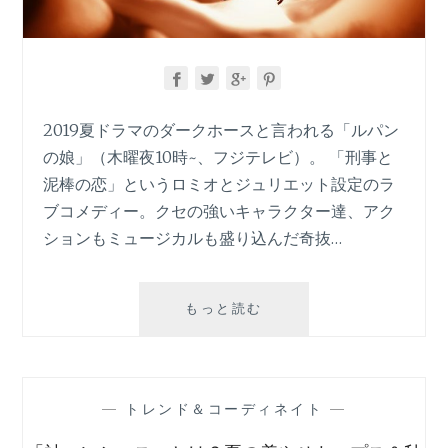
か
ら
の
「着
映
え」
2019夏ドラマのダークホースと言われる「ルパン
と
の娘」（木曜夜10時~、フジテレビ）。 「刑事と
「着
泥棒の恋」というロミオとジュリエット設定のラ
や
ブコメディー。クセの強いキャラクター達、アク
せ」
ションもミュージカルも盛り込んだ奇抜…
2019
もっと読む
夏
ド
ラ
マ:
—
トレンド＆コーディネイト
—
「ル
パ