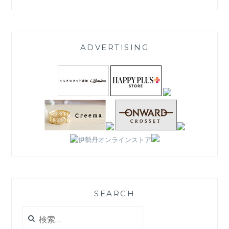
ADVERTISING
SEARCH
検
索: