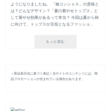
ト
ようになりましたね。 「袖コンシャス」の意味と
レ
は？どんなデザイン？「夏の着やせトップス」と
ン
して着やせ効果があるって本当？ 今回は夏から秋
ド
最
に向けて、トップスが主役となるファッショ…
先
端⁈
「袖
もっと読む
コ
ン
シ
ャ
ス」
＜景品表示法に基づく表記＞当サイトのコンテンツには、商
と
品プロモーションが含まれている場合があります。
は？
夏
の
着
や
せ