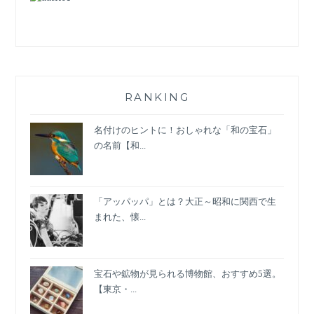
ト
ッ
プ
ス
＆
秋
ト
RANKING
レ
ン
名付けのヒントに！おしゃれな「和の宝石」
ド
の名前【和...
対
応、
袖
「アッパッパ」とは？大正～昭和に関西で生
の
まれた、懐...
種
類
に
注
宝石や鉱物が見られる博物館、おすすめ5選。
目！
【東京・...