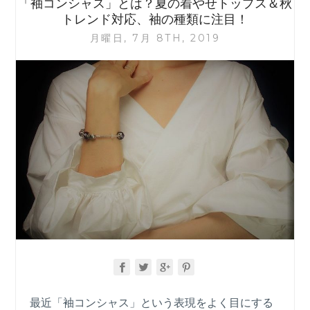
「袖コンシャス」とは？夏の着やせトップス＆秋
ン
トレンド対応、袖の種類に注目！
の
月曜日, 7月 8TH, 2019
娘」
衣
装、
深
田
恭
子・
小
沢
真
珠
の
泥
棒
ス
ー
ツ
は
最近「袖コンシャス」という表現をよく目にする