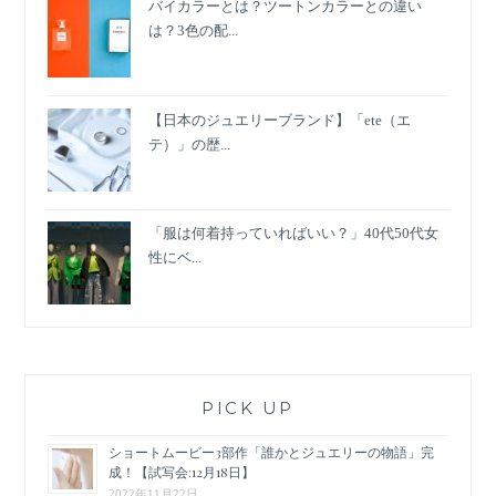
バイカラーとは？ツートンカラーとの違い
は？3色の配...
【日本のジュエリーブランド】「ete（エ
テ）」の歴...
「服は何着持っていればいい？」40代50代女
性にベ...
PICK UP
ショートムービー3部作「誰かとジュエリーの物語」完
成！【試写会:12月18日】
2022年11月22日