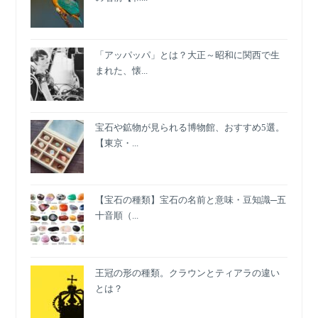
て
本
当？
「アッパッパ」とは？大正～昭和に関西で生
まれた、懐...
宝石や鉱物が見られる博物館、おすすめ5選。
【東京・...
【宝石の種類】宝石の名前と意味・豆知識─五
十音順（...
王冠の形の種類。クラウンとティアラの違い
とは？