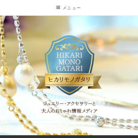
コ
メニュー
ン
テ
ン
ツ
に
ス
キ
ッ
プ
「ヒカリモノガタリ」は、ジュエリー・アクセサリーを愛し、コ
ーディネイトを楽しむ大人世代のためのWEBメディアです。 お
役立ち情報やコラムで大人のおしゃれを応援します。