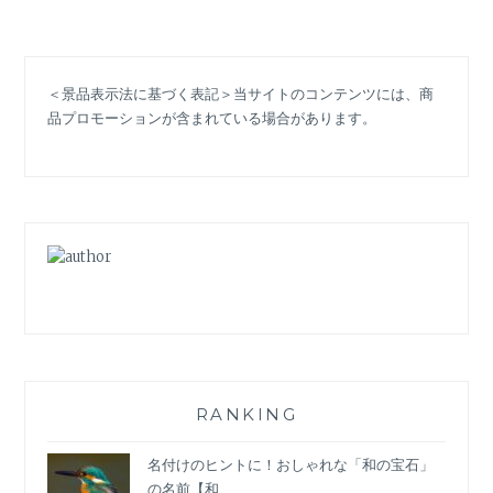
ン
ブ
ラ
＜景品表示法に基づく表記＞当サイトのコンテンツには、商
イ
品プロモーションが含まれている場合があります。
ド
の
意
味
と
は？
6
月
は
結
婚
式
が
RANKING
多
い
名付けのヒントに！おしゃれな「和の宝石」
っ
の名前【和...