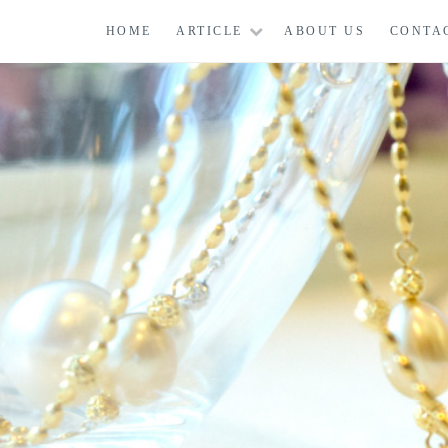
コ
HOME
ARTICLE
ABOUT US
CONTA
ン
テ
ン
ツ
に
ス
キ
ッ
プ