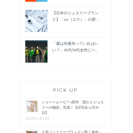
【日本のジュエリーブラン
ド】「ete（エテ）」の歴...
「服は何着持っていればい
い？」40代50代女性にベ...
PICK UP
ショートムービー3部作「誰かとジュエ
リーの物語」完成！【試写会:12月18
日】
2022年11月22日
人気ジュエリーブランド一覧！海外・