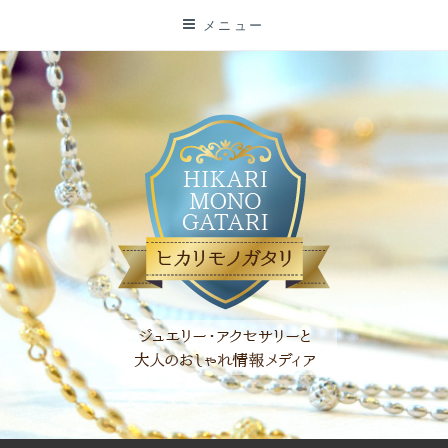
コ
メニュー
ン
テ
ン
ツ
に
ス
キ
ッ
プ
「ヒカリモノガタリ」は、ジュエリー・アクセサリーを愛し、コ
ーディネイトを楽しむ大人世代のためのWEBメディアです。 お
役立ち情報やコラムで大人のおしゃれを応援します。