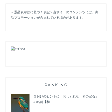
ビ
ー
＜景品表示法に基づく表記＞当サイトのコンテンツには、商
(BARBIE)」
品プロモーションが含まれている場合があります。
衣
装：
歴
史
と
多
様
性
の
象
徴
と
し
RANKING
て
の
名付けのヒントに！おしゃれな「和の宝石」
ピ
の名前【和...
ン
ク