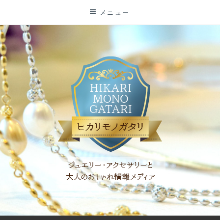
コ
メニュー
ン
テ
ン
ツ
に
ス
キ
ッ
プ
「ヒカリモノガタリ」は、ジュエリー・アクセサリーを愛し、コ
ーディネイトを楽しむ大人世代のためのWEBメディアです。 お
役立ち情報やコラムで大人のおしゃれを応援します。