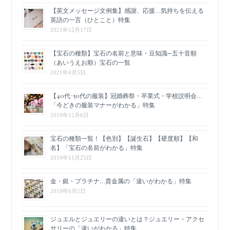
【英文メッセージ文例集】感謝、応援…気持ちを伝える
英語の一言（ひとこと）特集
2021年12月17日
【宝石の種類】宝石の名前と意味・豆知識─五十音順
（あいうえお順）宝石の一覧
2021年4月5日
【40代･50代の服装】冠婚葬祭・卒業式・学校説明会…
「今どきの服装マナーがわかる」特集
2019年12月6日
宝石の種類一覧！【色別】【誕生石】【硬度順】【和
名】「宝石の名前がわかる」特集
2019年11月25日
金・銀・プラチナ…貴金属の「違いがわかる」特集
2019年6月5日
ジュエルとジュエリーの違いとは？ジュエリー・アクセ
サリーの「違いがわかる」特集