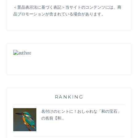
エ
＜景品表示法に基づく表記＞当サイトのコンテンツには、商
リ
品プロモーションが含まれている場合があります。
ー】
世
界
で
一
番
美
味
し
い
ジ
ュ
ー
RANKING
ス
名付けのヒントに！おしゃれな「和の宝石」
の名前【和...