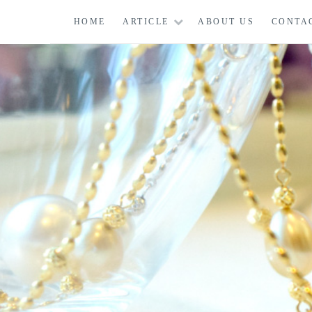
コ
HOME
ARTICLE
ABOUT US
CONTA
ン
テ
ン
ツ
に
ス
キ
ッ
プ