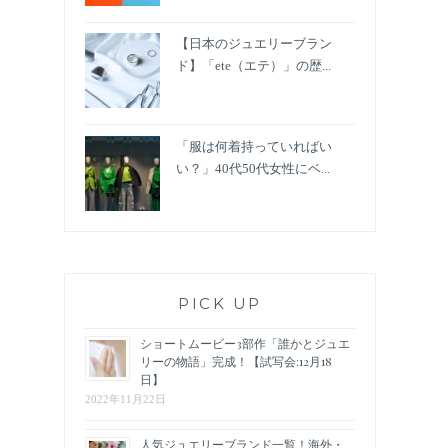
【日本のジュエリーブラン
ド】「ete（エテ）」の歴...
「服は何着持っていればい
い？」40代50代女性にベ...
PICK UP
ショートムービー3部作「誰かとジュエ
リーの物語」完成！【試写会:12月18
日】
2022年11月22日
人気ジュエリーブランド一覧！海外・