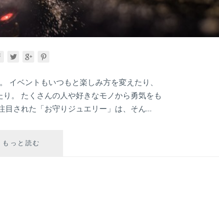
年。 イベントもいつもと楽しみ方を変えたり、
たり。 たくさんの人や好きなモノから勇気をも
注目された「お守りジュエリー」は、そん…
ジ
もっと読む
ュ
エ
リ
ー・
ア
ク
セ