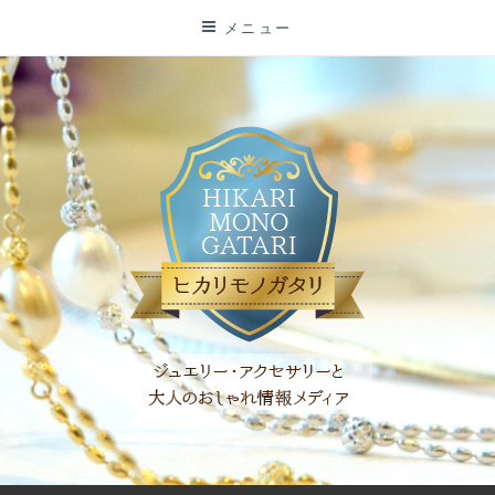
コ
メニュー
ン
テ
ン
ツ
に
ス
キ
ッ
プ
「ヒカリモノガタリ」は、ジュエリー・アクセサリーを愛し、コ
ーディネイトを楽しむ大人世代のためのWEBメディアです。 お
役立ち情報やコラムで大人のおしゃれを応援します。