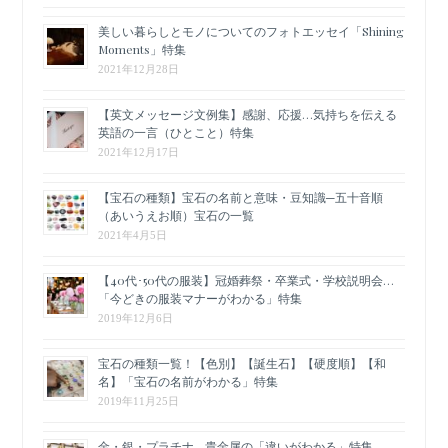
美しい暮らしとモノについてのフォトエッセイ「Shining
Moments」特集
2021年12月28日
【英文メッセージ文例集】感謝、応援…気持ちを伝える
英語の一言（ひとこと）特集
2021年12月17日
【宝石の種類】宝石の名前と意味・豆知識─五十音順
（あいうえお順）宝石の一覧
2021年4月5日
【40代･50代の服装】冠婚葬祭・卒業式・学校説明会…
「今どきの服装マナーがわかる」特集
2019年12月6日
宝石の種類一覧！【色別】【誕生石】【硬度順】【和
名】「宝石の名前がわかる」特集
2019年11月25日
金・銀・プラチナ…貴金属の「違いがわかる」特集