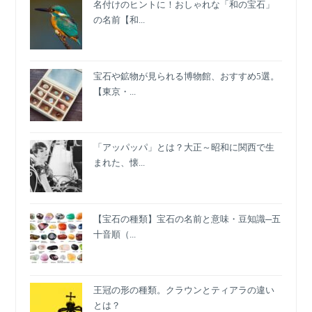
し
名付けのヒントに！おしゃれな「和の宝石」
さ
の名前【和...
を
抱
い
宝石や鉱物が見られる博物館、おすすめ5選。
て
【東京・...
未
来
へ
「アッパッパ」とは？大正～昭和に関西で生
まれた、懐...
【宝石の種類】宝石の名前と意味・豆知識─五
十音順（...
王冠の形の種類。クラウンとティアラの違い
とは？