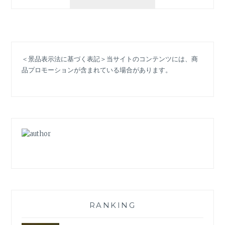
年
の
色
は
「ピ
＜景品表示法に基づく表記＞当サイトのコンテンツには、商
ー
品プロモーションが含まれている場合があります。
チ・
フ
ァ
ズ」
「ハ
ロ
ー！
ブ
ル
ー」
希
望
と
RANKING
優