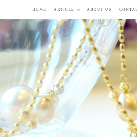
コ
HOME
ARTICLE
ABOUT US
CONTA
ン
テ
ン
ツ
に
ス
キ
ッ
プ