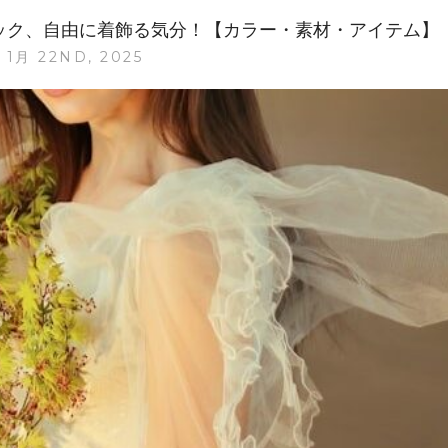
ラ
ィック、自由に着飾る気分！【カラー・素材・アイテム】
ー
1月 22ND, 2025
は
「モ
カ
ム
ー
ス」！
大
人
女
性
の
お
し
ゃ
れ
な
取
り