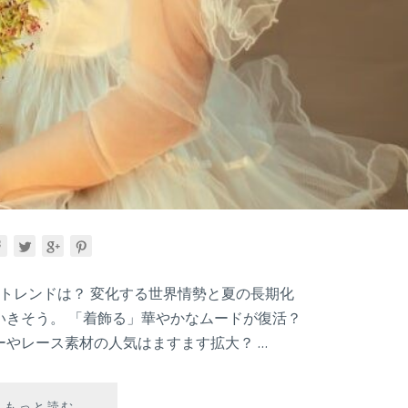
入
れ
方
は？
ョントレンドは？ 変化する世界情勢と夏の長期化
いきそう。 「着飾る」華やかなムードが復活？
やレース素材の人気はますます拡大？ …
【2025
もっと読む