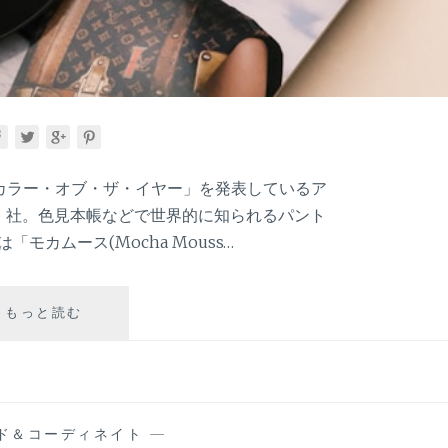
カラー・オブ・ザ・イヤー」を発表しているア
ン）社。色見本帳などで世界的に知られるパント
モカムース(Mocha Mouss…
2025
もっと読む
年
ト
レ
ン
ド
ド＆コーディネイト
—
カ