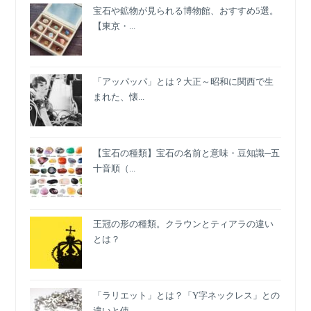
宝石や鉱物が見られる博物館、おすすめ5選。
地
【東京・...
取
材】
「アッパッパ」とは？大正～昭和に関西で生
まれた、懐...
【宝石の種類】宝石の名前と意味・豆知識─五
十音順（...
王冠の形の種類。クラウンとティアラの違い
とは？
「ラリエット」とは？「Y字ネックレス」との
違いと使...