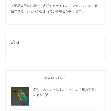
日
＜景品表示法に基づく表記＞当サイトのコンテンツには、商
本
品プロモーションが含まれている場合があります。
コ
ス
チ
ュ
ー
ム
ジ
ュ
エ
リ
ー
史」
訪
RANKING
問
レ
名付けのヒントに！おしゃれな「和の宝石」
ポ
の名前【和...
ー
ト
【現