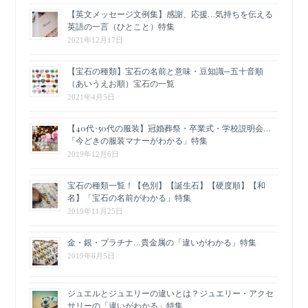
【英文メッセージ文例集】感謝、応援…気持ちを伝える
英語の一言（ひとこと）特集
2021年12月17日
【宝石の種類】宝石の名前と意味・豆知識─五十音順
（あいうえお順）宝石の一覧
2021年4月5日
【40代･50代の服装】冠婚葬祭・卒業式・学校説明会…
「今どきの服装マナーがわかる」特集
2019年12月6日
宝石の種類一覧！【色別】【誕生石】【硬度順】【和
名】「宝石の名前がわかる」特集
2019年11月25日
金・銀・プラチナ…貴金属の「違いがわかる」特集
2019年6月5日
ジュエルとジュエリーの違いとは？ジュエリー・アクセ
サリーの「違いがわかる」特集