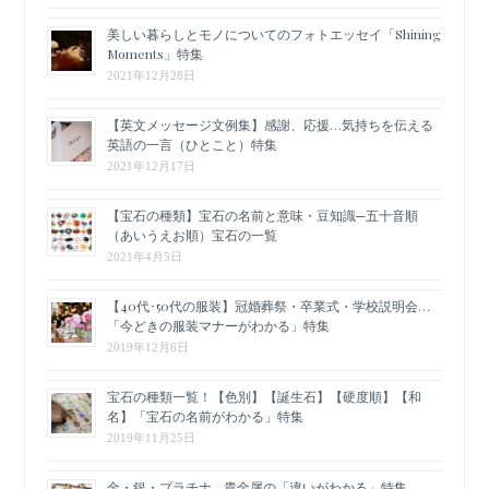
美しい暮らしとモノについてのフォトエッセイ「Shining
Moments」特集
2021年12月28日
【英文メッセージ文例集】感謝、応援…気持ちを伝える
英語の一言（ひとこと）特集
2021年12月17日
【宝石の種類】宝石の名前と意味・豆知識─五十音順
（あいうえお順）宝石の一覧
2021年4月5日
【40代･50代の服装】冠婚葬祭・卒業式・学校説明会…
「今どきの服装マナーがわかる」特集
2019年12月6日
宝石の種類一覧！【色別】【誕生石】【硬度順】【和
名】「宝石の名前がわかる」特集
2019年11月25日
金・銀・プラチナ…貴金属の「違いがわかる」特集