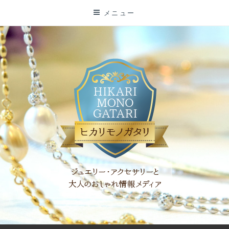
コ
メニュー
ン
テ
ン
ツ
に
ス
キ
ッ
プ
「ヒカリモノガタリ」は、ジュエリー・アクセサリーを愛し、コ
ーディネイトを楽しむ大人世代のためのWEBメディアです。 お
役立ち情報やコラムで大人のおしゃれを応援します。