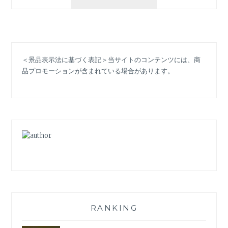
年
夏
ネ
イ
ル！
＜景品表示法に基づく表記＞当サイトのコンテンツには、商
「ス
品プロモーションが含まれている場合があります。
キ
ニ
ー
フ
レ
ン
チ」
「氷
ネ
イ
ル」
と
リ
RANKING
ン