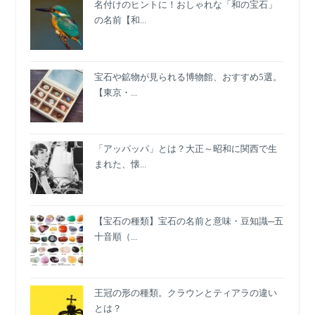
グ
名付けのヒントに！おしゃれな「和の宝石」
コ
の名前【和...
ー
デ
宝石や鉱物が見られる博物館、おすすめ5選。
【東京・...
「アッパッパ」とは？大正～昭和に関西で生
まれた、懐...
【宝石の種類】宝石の名前と意味・豆知識─五
十音順（...
王冠の形の種類。クラウンとティアラの違い
とは？