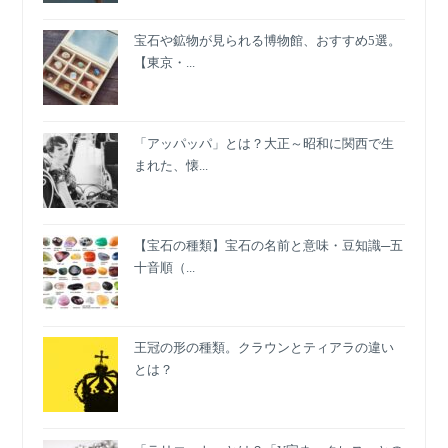
ト」
宝石や鉱物が見られる博物館、おすすめ5選。
「太
【東京・...
ベ
ル
ト」
と
「アッパッパ」とは？大正～昭和に関西で生
は？
まれた、懐...
【宝石の種類】宝石の名前と意味・豆知識─五
十音順（...
王冠の形の種類。クラウンとティアラの違い
とは？