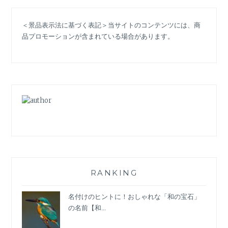
ス
ベ
＜景品表示法に基づく表記＞当サイトのコンテンツには、商
ル
品プロモーションが含まれている場合があります。
ト
の
基
礎
知
識】
ベ
ル
ト
の
種
類・
素
RANKING
材・
幅…
名付けのヒントに！おしゃれな「和の宝石」
「細
の名前【和...
ベ
ル