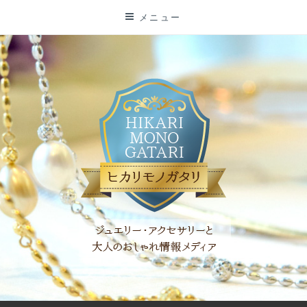
コ
メニュー
ン
テ
ン
ツ
に
ス
キ
ッ
プ
「ヒカリモノガタリ」は、ジュエリー・アクセサリーを愛し、コ
ーディネイトを楽しむ大人世代のためのWEBメディアです。 お
役立ち情報やコラムで大人のおしゃれを応援します。