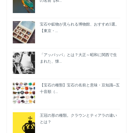
の名前【和...
ズ」
「つ
け
宝石や鉱物が見られる博物館、おすすめ5選。
衿」
【東京・...
に
注
目！
「アッパッパ」とは？大正～昭和に関西で生
まれた、懐...
【宝石の種類】宝石の名前と意味・豆知識─五
十音順（...
王冠の形の種類。クラウンとティアラの違い
とは？