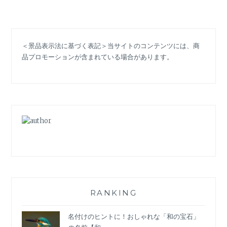
ク
セ
サ
リ
＜景品表示法に基づく表記＞当サイトのコンテンツには、商
ー
品プロモーションが含まれている場合があります。
ト
レ
ン
ド】
自
分
軸
で
選
ぶ。
「チ
ェ
ー
RANKING
ン」
「ビ
名付けのヒントに！おしゃれな「和の宝石」
ー