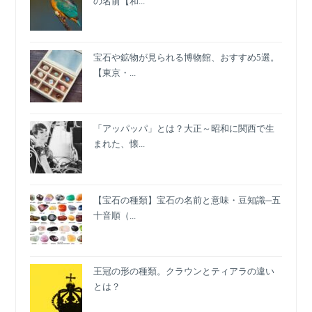
の名前【和...
と
は？
宝石や鉱物が見られる博物館、おすすめ5選。
【東京・...
「アッパッパ」とは？大正～昭和に関西で生
まれた、懐...
【宝石の種類】宝石の名前と意味・豆知識─五
十音順（...
王冠の形の種類。クラウンとティアラの違い
とは？