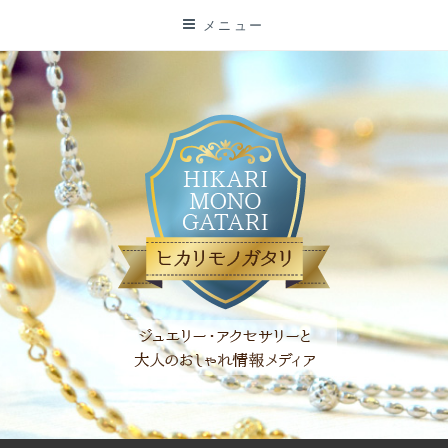
コ
メニュー
ン
テ
ン
ツ
に
ス
キ
ッ
プ
「ヒカリモノガタリ」は、ジュエリー・アクセサリーを愛し、コ
ーディネイトを楽しむ大人世代のためのWEBメディアです。 お
役立ち情報やコラムで大人のおしゃれを応援します。