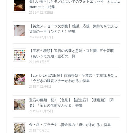
美しい暮らしとモノについてのフォトエッセイ「Shining
Moments」特集
2021年12月28日
【英文メッセージ文例集】感謝、応援…気持ちを伝える
英語の一言（ひとこと）特集
2021年12月17日
【宝石の種類】宝石の名前と意味・豆知識─五十音順
（あいうえお順）宝石の一覧
2021年4月5日
【40代･50代の服装】冠婚葬祭・卒業式・学校説明会…
「今どきの服装マナーがわかる」特集
2019年12月6日
宝石の種類一覧！【色別】【誕生石】【硬度順】【和
名】「宝石の名前がわかる」特集
2019年11月25日
金・銀・プラチナ…貴金属の「違いがわかる」特集
2019年6月5日