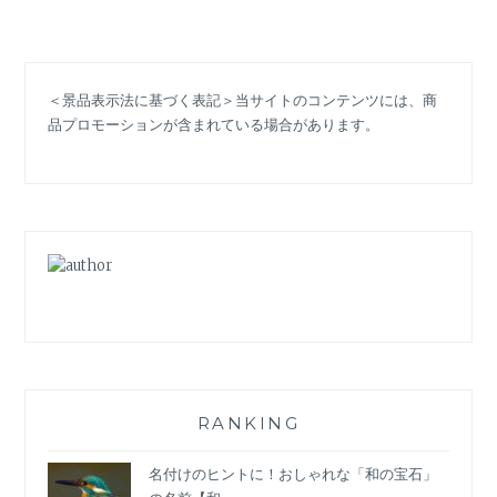
わ
り
コ
ー
＜景品表示法に基づく表記＞当サイトのコンテンツには、商
デ」
品プロモーションが含まれている場合があります。
が
話
題。
「イ
ン
ク
ル
ー
シ
ブ
フ
ァ
ッ
RANKING
シ
ョ
名付けのヒントに！おしゃれな「和の宝石」
ン」