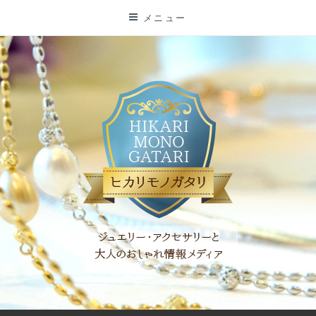
コ
メニュー
ン
テ
ン
ツ
に
ス
キ
ッ
プ
「ヒカリモノガタリ」は、ジュエリー・アクセサリーを愛し、コ
ーディネイトを楽しむ大人世代のためのWEBメディアです。 お
役立ち情報やコラムで大人のおしゃれを応援します。