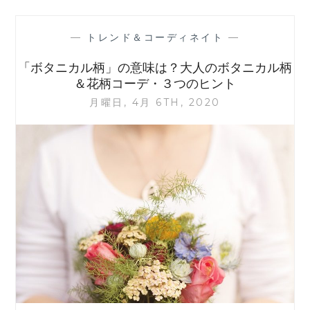
シ
ャ
—
トレンド＆コーディネイト
—
ツ
が
「ボタニカル柄」の意味は？大人のボタニカル柄
似
＆花柄コーデ・３つのヒント
合
月曜日, 4月 6TH, 2020
わ
な
い」
対
策！
大
人
T
シ
ャ
ツ
の
選
び