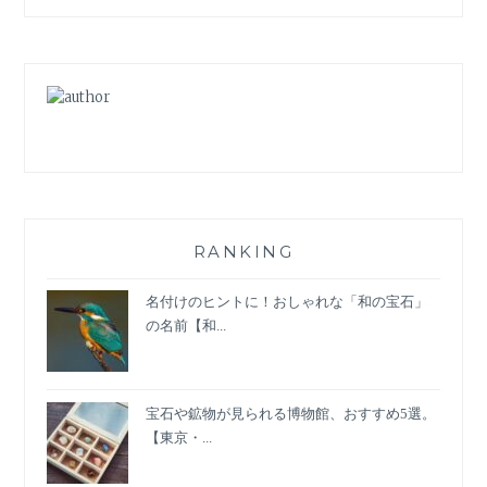
は？
大
人
の
ボ
タ
ニ
カ
ル
柄
＆
RANKING
花
柄
名付けのヒントに！おしゃれな「和の宝石」
コ
の名前【和...
ー
デ・
３
宝石や鉱物が見られる博物館、おすすめ5選。
つ
【東京・...
の
ヒ