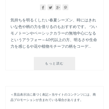
方・
５
つ
の
気持ちを明るくしたい春夏シーズン、時にはきれ
ヒ
いな色や柄の力を借りるのもおすすめです。 つい
ン
モノトーンやベーシックカラーの無地中心になる
ト
というアラフォー～40代以上の方、明るさや生命
力を感じるや花や植物モチーフの柄をコーデ…
「ボ
もっと読む
タ
ニ
カ
ル
柄」
＜景品表示法に基づく表記＞当サイトのコンテンツには、商
の
品プロモーションが含まれている場合があります。
意
味