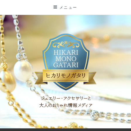
コ
メニュー
ン
テ
ン
ツ
に
ス
キ
ッ
プ
「ヒカリモノガタリ」は、ジュエリー・アクセサリーを愛し、コ
ーディネイトを楽しむ大人世代のためのWEBメディアです。 お
役立ち情報やコラムで大人のおしゃれを応援します。