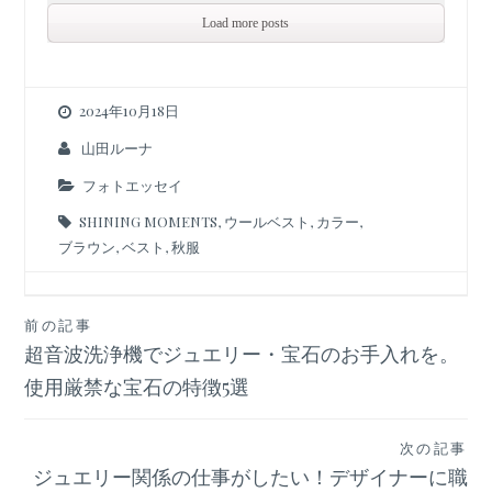
Load more posts
2024年10月18日
山田ルーナ
フォトエッセイ
SHINING MOMENTS
,
ウールベスト
,
カラー
,
ブラウン
,
ベスト
,
秋服
投
前の記事
超音波洗浄機でジュエリー・宝石のお手入れを。
稿
ナ
使用厳禁な宝石の特徴5選
ビ
ゲ
次の記事
ー
ジュエリー関係の仕事がしたい！デザイナーに職