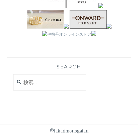
SEARCH
検
索:
©hikarimonogatari