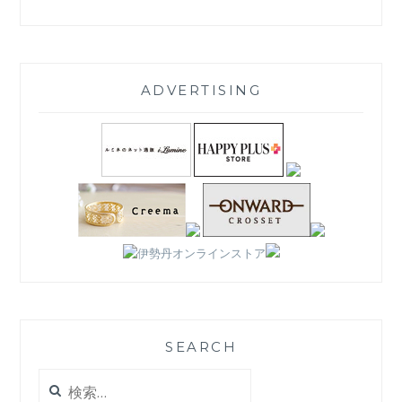
ADVERTISING
SEARCH
検
索: