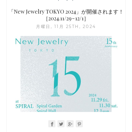
開
催
「New Jewelry TOKYO 2024」が開催されます！
さ
［2024.11/29~12/1］
れ
月曜日, 11月 25TH, 2024
ま
す！
［2025.11/28~11/30］