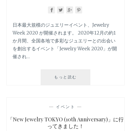
日本最大規模のジュエリーイベント、Jewelry
Week 2020 が開催されます。 2020年12月の約1
か月間、全国各地で多彩なジュエリーとの出会い
を創出するイベント「Jewelry Week 2020」が開
催され…
JEWELRY
もっと読む
WEEK
2020
が
開
—
イベント
—
催
さ
「New Jewelry TOKYO (10th Anniversary)」に行
れ
ってきました！
ま