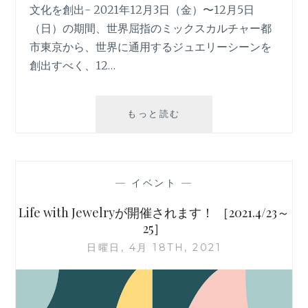
文化を創出- 2021年12月3日（金）〜12月5日
（日）の期間、世界屈指のミックスカルチャー都
市東京から、世界に通用するジュエリーシーンを
創出すべく、12…
「NEW
もっと読む
JEWELRY
TOKYO
2021」
が
—
イベント
—
開
催
Life with Jewelryが開催されます！ ［2021.4/23～
さ
25］
れ
日曜日, 4月 18TH, 2021
ま
す！
［2021.12/3~5］