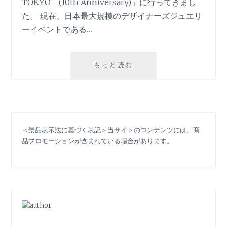
TOKYO (10th Anniversary)」に行ってきまし
た。 現在、日本最大規模のデザイナーズジュエリ
ーイベントである…
「NEW
もっと読む
JEWELRY
TOKYO
(10TH
ANNIVERSARY)」
に
＜景品表示法に基づく表記＞当サイトのコンテンツには、商
行
品プロモーションが含まれている場合があります。
っ
て
き
ま
し
た！