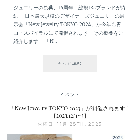
ジュエリーの祭典、15周年！総勢132ブランドが終
結。 日本最大規模のデザイナーズジュエリーの展
示会「New Jewelry TOKYO 2024」が今年も青
山・スパイラルにて開催されます。その概要をご
紹介します！ 「N…
「NEW
もっと読む
JEWELRY
TOKYO
2024」
が
—
イベント
—
開
催
「New Jewelry TOKYO 2023」が開催されます！
さ
［2023.12/1~3］
れ
火曜日, 11月 28TH, 2023
ま
す！
［2024.11/29~12/1］