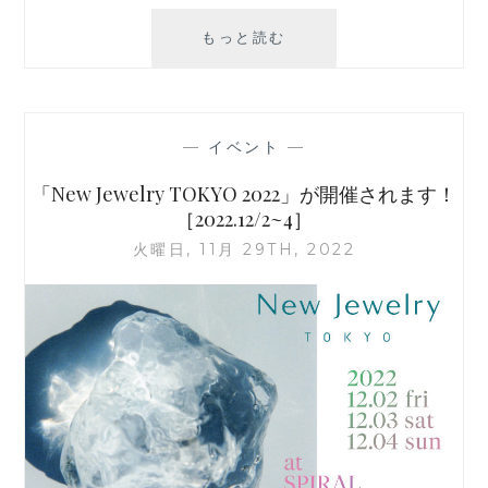
「NEW
もっと読む
JEWELRY
TOKYO
2023」
が
—
イベント
—
開
催
「New Jewelry TOKYO 2022」が開催されます！
さ
［2022.12/2~4］
れ
火曜日, 11月 29TH, 2022
ま
す！
［2023.12/1~3］