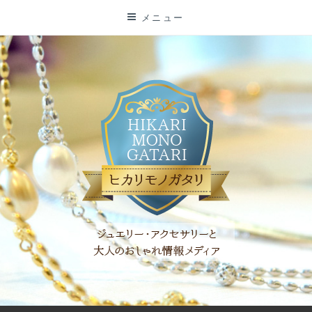
コ
メニュー
ン
テ
ン
ツ
に
ス
キ
ッ
プ
「ヒカリモノガタリ」は、ジュエリー・アクセサリーを愛し、コ
ーディネイトを楽しむ大人世代のためのWEBメディアです。 お
役立ち情報やコラムで大人のおしゃれを応援します。