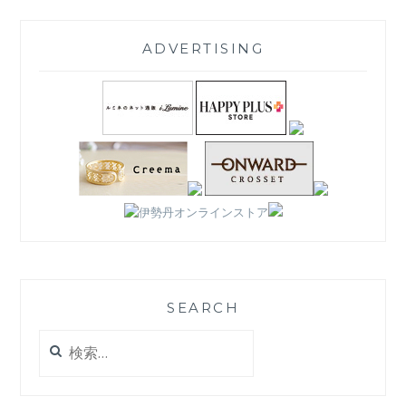
ADVERTISING
SEARCH
検
索: