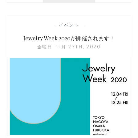
WITH
JEWELRY
が
開
—
イベント
—
催
さ
Jewelry Week 2020が開催されます！
れ
金曜日, 11月 27TH, 2020
ま
す！
［2021.4/23
～
25］