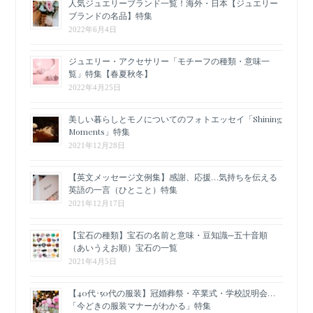
人気ジュエリーブランド一覧！海外・日本【ジュエリー
ブランドの名品】特集
2022年6月4日
ジュエリー・アクセサリー「モチーフの種類・意味一
覧」特集【春夏秋冬】
2022年4月25日
美しい暮らしとモノについてのフォトエッセイ「Shining
Moments」特集
2021年12月28日
【英文メッセージ文例集】感謝、応援…気持ちを伝える
英語の一言（ひとこと）特集
2021年12月17日
【宝石の種類】宝石の名前と意味・豆知識─五十音順
（あいうえお順）宝石の一覧
2021年4月5日
【40代･50代の服装】冠婚葬祭・卒業式・学校説明会…
「今どきの服装マナーがわかる」特集