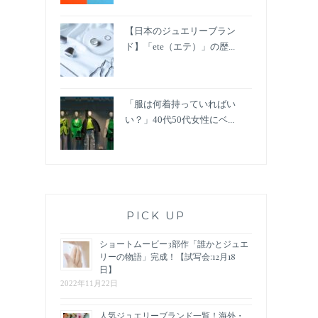
【日本のジュエリーブラン
ド】「ete（エテ）」の歴...
「服は何着持っていればい
い？」40代50代女性にベ...
PICK UP
ショートムービー3部作「誰かとジュエ
リーの物語」完成！【試写会:12月18
日】
2022年11月22日
人気ジュエリーブランド一覧！海外・