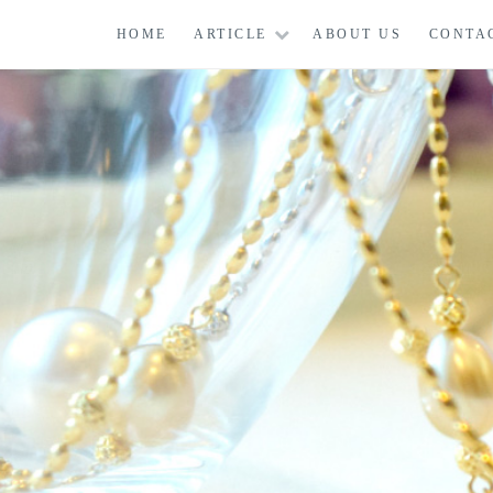
コ
HOME
ARTICLE
ABOUT US
CONTA
ン
テ
ン
ツ
に
ス
キ
ッ
プ