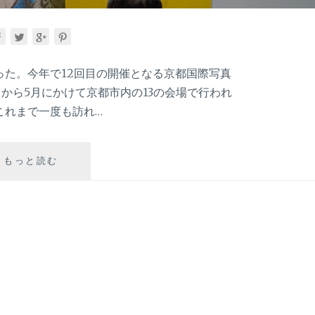
を観に行った。今年で12回目の開催となる京都国際写真
4月から5月にかけて京都市内の13の会場で行われ
これまで一度も訪れ…
KYOTOGRAPHIE
もっと読む
2024
を
通
じ
て
考
え
る、
子
ど