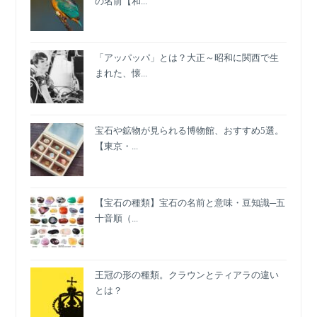
の名前【和...
選
び
方
「アッパッパ」とは？大正～昭和に関西で生
で
まれた、懐...
印
象
が
変
宝石や鉱物が見られる博物館、おすすめ5選。
わ
【東京・...
る！
【名
称
一
【宝石の種類】宝石の名前と意味・豆知識─五
覧】
十音順（...
王冠の形の種類。クラウンとティアラの違い
とは？