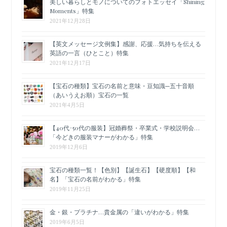
美しい暮らしとモノについてのフォトエッセイ「Shining
Moments」特集
2021年12月28日
【英文メッセージ文例集】感謝、応援…気持ちを伝える
英語の一言（ひとこと）特集
2021年12月17日
【宝石の種類】宝石の名前と意味・豆知識─五十音順
（あいうえお順）宝石の一覧
2021年4月5日
【40代･50代の服装】冠婚葬祭・卒業式・学校説明会…
「今どきの服装マナーがわかる」特集
2019年12月6日
宝石の種類一覧！【色別】【誕生石】【硬度順】【和
名】「宝石の名前がわかる」特集
2019年11月25日
金・銀・プラチナ…貴金属の「違いがわかる」特集
2019年6月5日