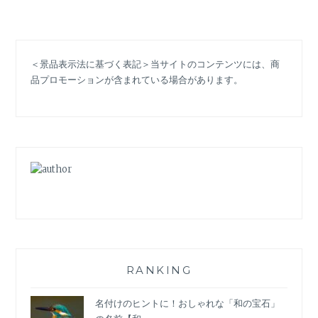
て
お
き
た
＜景品表示法に基づく表記＞当サイトのコンテンツには、商
い
品プロモーションが含まれている場合があります。
ス
カ
ー
ト
の
種
類
と
名
前。
長
さ、
デ
RANKING
ザ
イ
名付けのヒントに！おしゃれな「和の宝石」
ン…