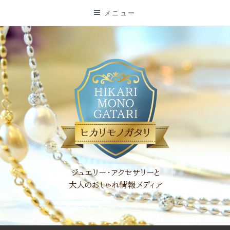
コ
メニュー
ン
テ
ン
ツ
に
ス
キ
ッ
プ
「ヒカリモノガタリ」は、ジュエリー・アクセサリーを愛し、コ
ーディネイトを楽しむ大人世代のためのWEBメディアです。 お
役立ち情報やコラムで大人のおしゃれを応援します。