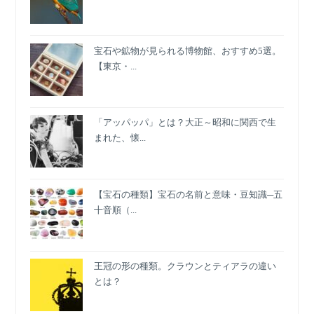
の
品
質
宝石や鉱物が見られる博物館、おすすめ5選。
を
【東京・...
証
明
す
る
「アッパッパ」とは？大正～昭和に関西で生
の
まれた、懐...
は？
【宝石の種類】宝石の名前と意味・豆知識─五
十音順（...
王冠の形の種類。クラウンとティアラの違い
とは？