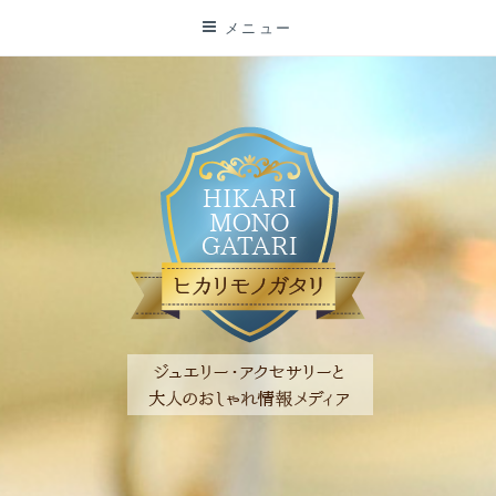
コ
メニュー
ン
テ
ン
ツ
に
ス
キ
ッ
プ