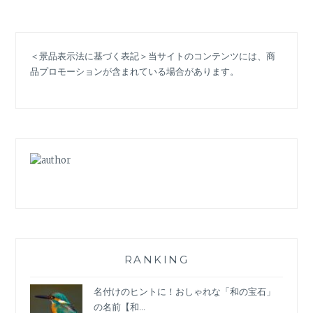
鑑
定
書・
＜景品表示法に基づく表記＞当サイトのコンテンツには、商
鑑
品プロモーションが含まれている場合があります。
別
書。
保
証
書
と
の
違
い
と
ダ
イ
ヤ
RANKING
モ
ン
名付けのヒントに！おしゃれな「和の宝石」
ド
の名前【和...