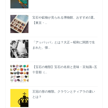
使
っ
た
宝石や鉱物が見られる博物館、おすすめ5選。
コ
【東京・...
ー
デ
ィ
ネ
「アッパッパ」とは？大正～昭和に関西で生
ー
まれた、懐...
ト
【宝石の種類】宝石の名前と意味・豆知識─五
十音順（...
王冠の形の種類。クラウンとティアラの違い
とは？