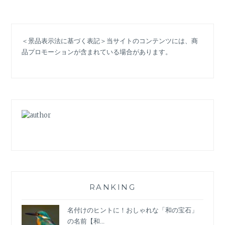
そ
身
に
＜景品表示法に基づく表記＞当サイトのコンテンツには、商
つ
品プロモーションが含まれている場合があります。
け
る
べ
き！
12
月
の
誕
生
石
タ
ー
コ
RANKING
イ
ズ
名付けのヒントに！おしゃれな「和の宝石」
を
の名前【和...