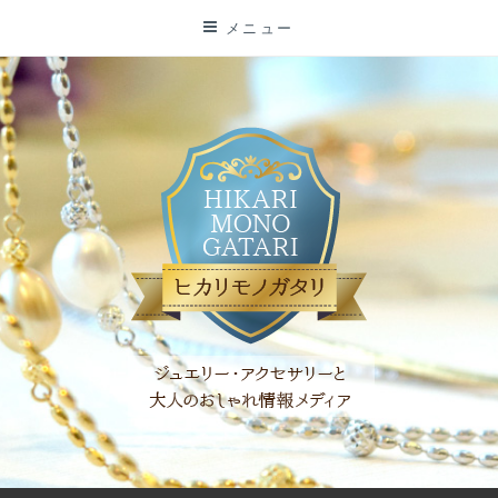
コ
メニュー
ン
テ
ン
ツ
に
ス
キ
ッ
プ
「ヒカリモノガタリ」は、ジュエリー・アクセサリーを愛し、コ
ーディネイトを楽しむ大人世代のためのWEBメディアです。 お
役立ち情報やコラムで大人のおしゃれを応援します。