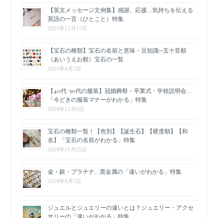
【英文メッセージ文例集】感謝、応援…気持ちを伝える
英語の一言（ひとこと）特集
2021年12月17日
【宝石の種類】宝石の名前と意味・豆知識─五十音順
（あいうえお順）宝石の一覧
2021年4月5日
【40代･50代の服装】冠婚葬祭・卒業式・学校説明会…
「今どきの服装マナーがわかる」特集
2019年12月6日
宝石の種類一覧！【色別】【誕生石】【硬度順】【和
名】「宝石の名前がわかる」特集
2019年11月25日
金・銀・プラチナ…貴金属の「違いがわかる」特集
2019年6月5日
ジュエルとジュエリーの違いとは？ジュエリー・アクセ
サリーの「違いがわかる」特集