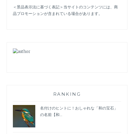
ョ
＜景品表示法に基づく表記＞当サイトのコンテンツには、商
ン
品プロモーションが含まれている場合があります。
の
未
来！
ROOMS
EXPERIENCE
38
訪
問
レ
ポ
ー
ト
RANKING
名付けのヒントに！おしゃれな「和の宝石」
の名前【和...