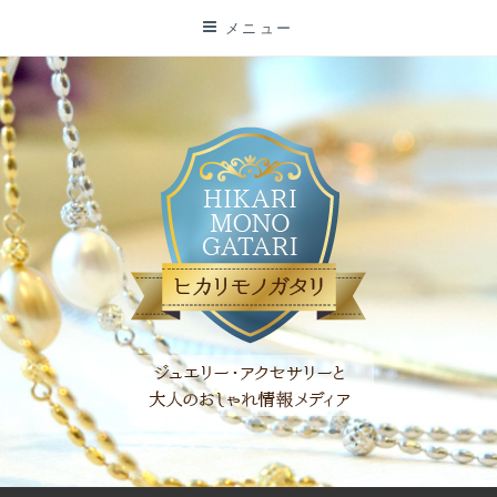
コ
メニュー
ン
テ
ン
ツ
に
ス
キ
ッ
プ
「ヒカリモノガタリ」は、ジュエリー・アクセサリーを愛し、コ
ーディネイトを楽しむ大人世代のためのWEBメディアです。 お
役立ち情報やコラムで大人のおしゃれを応援します。