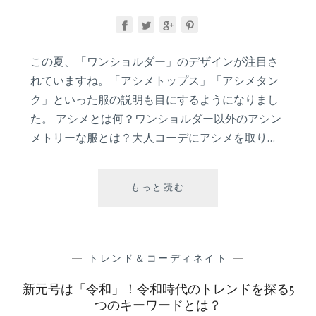
良
き
ア
メ
この夏、「ワンショルダー」のデザインが注目さ
リ
れていますね。「アシメトップス」「アシメタン
カ」
ク」といった服の説明も目にするようになりまし
の
た。 アシメとは何？ワンショルダー以外のアシン
エ
ン
メトリーな服とは？大人コーデにアシメを取り…
パ
ワ
メ
「ア
もっと読む
ン
シ
ト
メ」
フ
と
ァ
は？
—
トレンド＆コーディネイト
—
ッ
ワ
シ
ン
新元号は「令和」！令和時代のトレンドを探る5
ョ
シ
つのキーワードとは？
ン
ョ