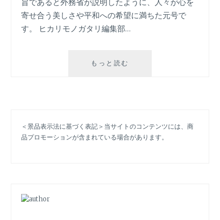
旨であると外務省が説明したように、人々が心を
の
着
寄せ合う美しさや平和への希望に満ちた元号で
こ
す。 ヒカリモノガタリ編集部…
な
し
は？
新
もっと読む
元
号
は
「令
和」！
＜景品表示法に基づく表記＞当サイトのコンテンツには、商
令
品プロモーションが含まれている場合があります。
和
時
代
の
ト
レ
ン
ド