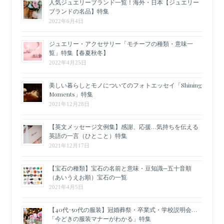
人気ジュエリーブランド一覧！海外・日本【ジュエリー
ブランドの名品】特集
2022年6月4日
ジュエリー・アクセサリー「モチーフの種類・意味一
覧」特集【春夏秋冬】
2022年4月25日
美しい暮らしとモノについてのフォトエッセイ「Shining
Moments」特集
2021年12月28日
【英文メッセージ文例集】感謝、応援…気持ちを伝える
英語の一言（ひとこと）特集
2021年12月17日
【宝石の種類】宝石の名前と意味・豆知識─五十音順
（あいうえお順）宝石の一覧
2021年4月5日
【40代･50代の服装】冠婚葬祭・卒業式・学校説明会…
「今どきの服装マナーがわかる」特集