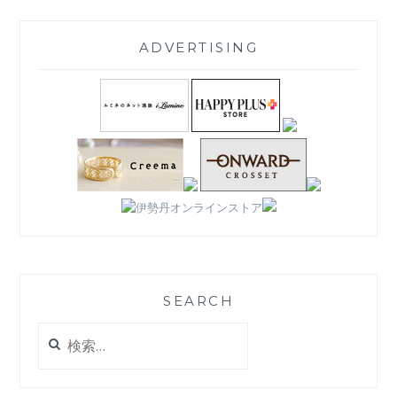
ADVERTISING
SEARCH
検
索: