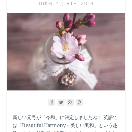
月曜日, 4月 8TH, 2019
ル
ダ
ー
な
ど
ア
シ
ン
メ
ト
リ
ー
フ
ァ
ッ
シ
ョ
ン、
新しい元号が「令和」に決定しましたね！ 英語で
大
は「Beautiful Harmony＝美しい調和」という趣
人