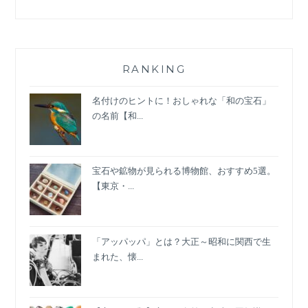
を
探
る
5
つ
RANKING
の
キ
名付けのヒントに！おしゃれな「和の宝石」
ー
の名前【和...
ワ
ー
ド
宝石や鉱物が見られる博物館、おすすめ5選。
と
【東京・...
は？
「アッパッパ」とは？大正～昭和に関西で生
まれた、懐...