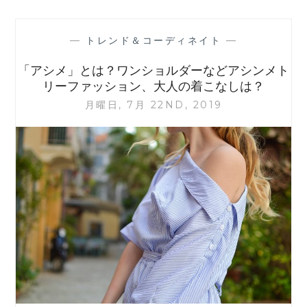
マ
「マ
ー
—
トレンド＆コーディネイト
—
ベ
ラ
「アシメ」とは？ワンショルダーなどアシンメト
ス・
リーファッション、大人の着こなしは？
ミ
月曜日, 7月 22ND, 2019
セ
ス・
メ
イ
ゼ
ル
(THE
MARVELOUS
MRS.
MAISEL)」
衣
装：
「古
き