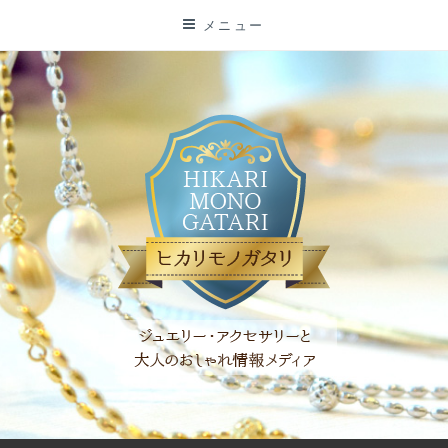
コ
メニュー
ン
テ
ン
ツ
に
ス
キ
ッ
プ
「ヒカリモノガタリ」は、ジュエリー・アクセサリーを愛し、コ
ーディネイトを楽しむ大人世代のためのWEBメディアです。 お
役立ち情報やコラムで大人のおしゃれを応援します。