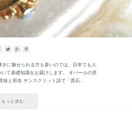
輝きに魅せられる方も多いのでは。日本でも人
について基礎知識をお届けします。 オパールの意
意味と和名 サンスクリット語で「貴石…
【宝
もっと読む
石
の
種
類】