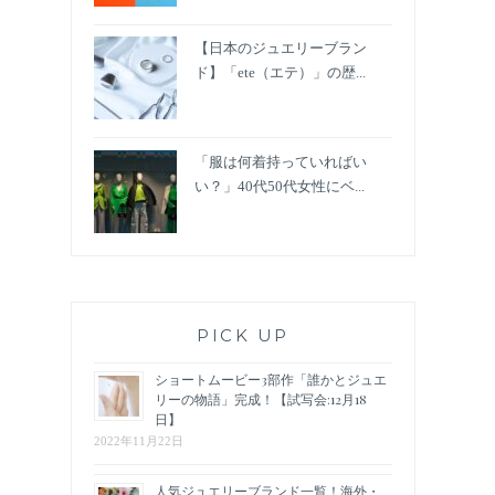
【日本のジュエリーブラン
ド】「ete（エテ）」の歴...
「服は何着持っていればい
い？」40代50代女性にベ...
PICK UP
ショートムービー3部作「誰かとジュエ
リーの物語」完成！【試写会:12月18
日】
2022年11月22日
人気ジュエリーブランド一覧！海外・