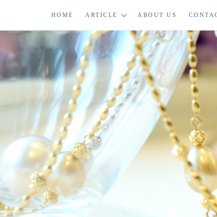
コ
HOME
ARTICLE
ABOUT US
CONTA
ン
テ
ン
ツ
に
ス
キ
ッ
プ