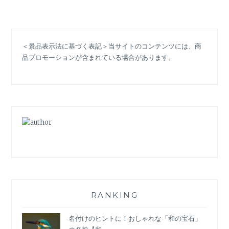
秋
冬
コ
ー
＜景品表示法に基づく表記＞当サイトのコンテンツには、商
ト
品プロモーションが含まれている場合があります。
の
ト
レ
ン
ド。
ク
ラ
シ
カ
ル?
防
寒
レ
RANKING
イ
ヤ
名付けのヒントに！おしゃれな「和の宝石」
ー