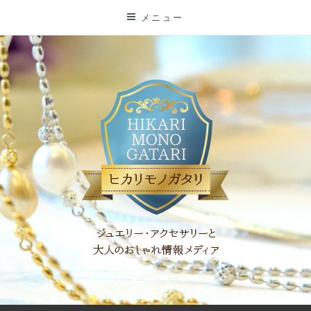
コ
メニュー
ン
テ
ン
ツ
に
ス
キ
ッ
プ
「ヒカリモノガタリ」は、ジュエリー・アクセサリーを愛し、コ
ーディネイトを楽しむ大人世代のためのWEBメディアです。 お
役立ち情報やコラムで大人のおしゃれを応援します。