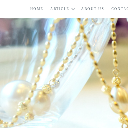
コ
HOME
ARTICLE
ABOUT US
CONTA
ン
テ
ン
ツ
に
ス
キ
ッ
プ