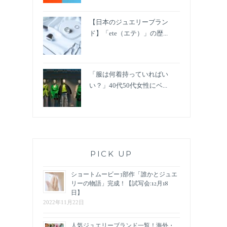
【日本のジュエリーブラン
ド】「ete（エテ）」の歴...
「服は何着持っていればい
い？」40代50代女性にベ...
PICK UP
ショートムービー3部作「誰かとジュエ
リーの物語」完成！【試写会:12月18
日】
2022年11月22日
人気ジュエリーブランド一覧！海外・