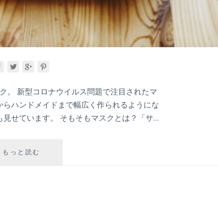
スク。 新型コロナウイルス問題で注目されたマ
からハンドメイドまで幅広く作られるようにな
見せています。 そもそもマスクとは？「サ…
マ
もっと読む
ス
ク
の
歴
史
と