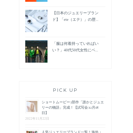
【日本のジュエリーブラン
ド】「ete（エテ）」の歴...
「服は何着持っていればい
い？」40代50代女性にベ...
PICK UP
ショートムービー3部作「誰かとジュエ
リーの物語」完成！【試写会:12月18
日】
2022年11月22日
人気ジュエリーブランド一覧！海外・