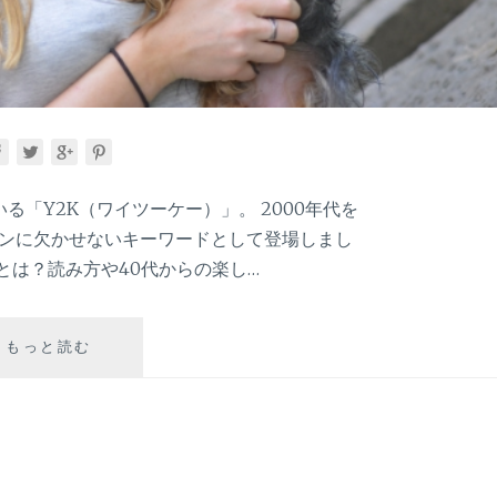
る「Y2K（ワイツーケー）」。 2000年代を
ションに欠かせないキーワードとして登場しまし
とは？読み方や40代からの楽し…
映
もっと読む
画
「キ
ュ
ー
テ
ィ・