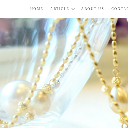
コ
HOME
ARTICLE
ABOUT US
CONTA
ン
テ
ン
ツ
に
ス
キ
ッ
プ