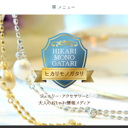
コ
メニュー
ン
テ
ン
ツ
に
ス
キ
ッ
プ
「ヒカリモノガタリ」は、ジュエリー・アクセサリーを愛し、コ
ーディネイトを楽しむ大人世代のためのWEBメディアです。 お
役立ち情報やコラムで大人のおしゃれを応援します。