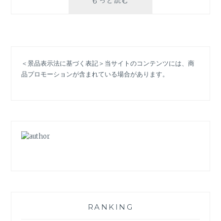
ュ
エ
リ
ー
ブ
＜景品表示法に基づく表記＞当サイトのコンテンツには、商
ラ
品プロモーションが含まれている場合があります。
ン
ド
の
名
品】
ト
ラ
ン
ク
職
人
か
ら
RANKING
世