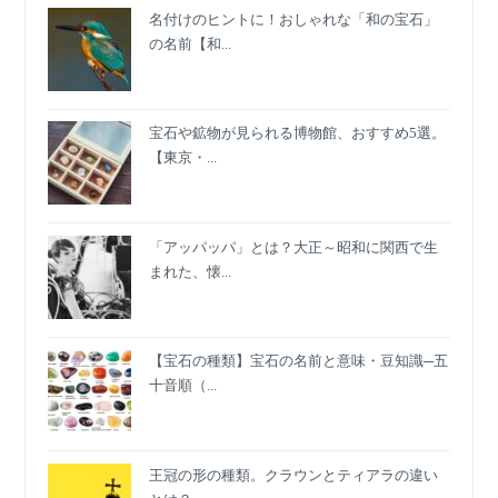
界
名付けのヒントに！おしゃれな「和の宝石」
的
の名前【和...
メ
ゾ
ン
宝石や鉱物が見られる博物館、おすすめ5選。
へ
【東京・...
変
貌
を
遂
「アッパッパ」とは？大正～昭和に関西で生
げ
まれた、懐...
た
LOUIS
VUITTON（ル
イ・
【宝石の種類】宝石の名前と意味・豆知識─五
ヴ
十音順（...
ィ
ト
ン）
王冠の形の種類。クラウンとティアラの違い