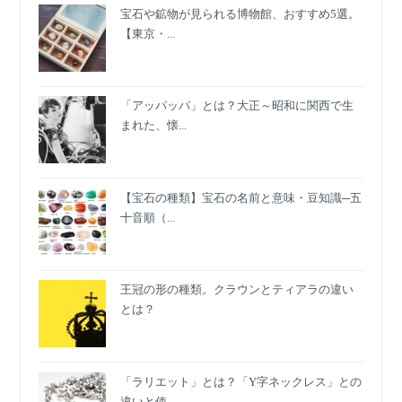
宝石や鉱物が見られる博物館、おすすめ5選。
色
【東京・...
を
選
ぶ
コ
「アッパッパ」とは？大正～昭和に関西で生
ツ
まれた、懐...
【宝石の種類】宝石の名前と意味・豆知識─五
十音順（...
王冠の形の種類。クラウンとティアラの違い
とは？
「ラリエット」とは？「Y字ネックレス」との
違いと使...