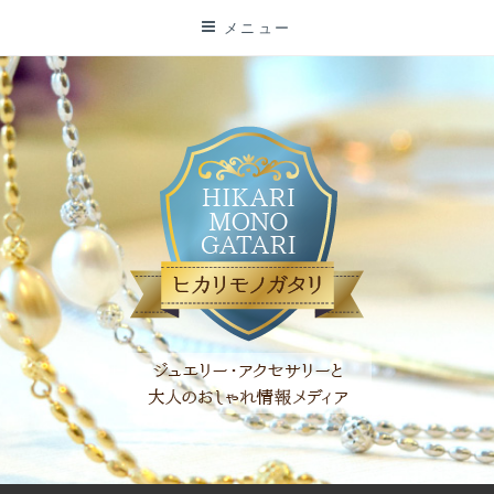
コ
メニュー
ン
テ
ン
ツ
に
ス
キ
ッ
プ
「ヒカリモノガタリ」は、ジュエリー・アクセサリーを愛し、コ
ーディネイトを楽しむ大人世代のためのWEBメディアです。 お
役立ち情報やコラムで大人のおしゃれを応援します。