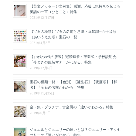
【英文メッセージ文例集】感謝、応援…気持ちを伝える
英語の一言（ひとこと）特集
2021年12月17日
【宝石の種類】宝石の名前と意味・豆知識─五十音順
（あいうえお順）宝石の一覧
2021年4月5日
【40代･50代の服装】冠婚葬祭・卒業式・学校説明会…
「今どきの服装マナーがわかる」特集
2019年12月6日
宝石の種類一覧！【色別】【誕生石】【硬度順】【和
名】「宝石の名前がわかる」特集
2019年11月25日
金・銀・プラチナ…貴金属の「違いがわかる」特集
2019年6月5日
ジュエルとジュエリーの違いとは？ジュエリー・アクセ
サリーの「違いがわかる」特集